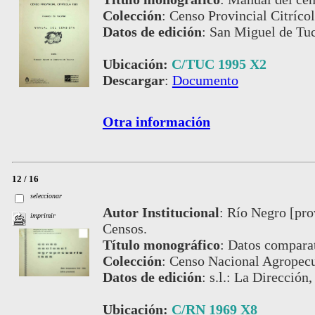
Colección
:
Censo Provincial Citríco
Datos de edición
:
San Miguel de Tuc
Ubicación:
C/TUC 1995 X2
Descargar
:
Documento
Otra información
12 / 16
seleccionar
Autor Institucional
:
Río Negro [prov
imprimir
Censos.
Título monográfico
:
Datos comparat
Colección
:
Censo Nacional Agropecu
Datos de edición
:
s.l.: La Dirección,
Ubicación:
C/RN 1969 X8