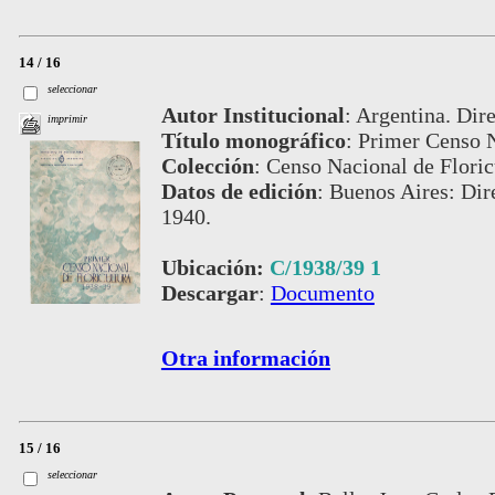
14 / 16
seleccionar
Autor Institucional
:
Argentina. Dir
imprimir
Título monográfico
:
Primer Censo N
Colección
:
Censo Nacional de Floric
Datos de edición
:
Buenos Aires: Dir
1940.
Ubicación:
C/1938/39 1
Descargar
:
Documento
Otra información
15 / 16
seleccionar