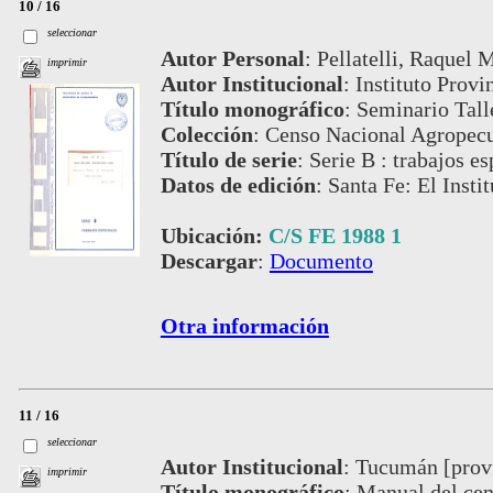
10 / 16
seleccionar
Autor Personal
:
Pellatelli, Raquel 
imprimir
Autor Institucional
:
Instituto Provi
Título monográfico
:
Seminario Tall
Colección
:
Censo Nacional Agropecu
Título de serie
:
Serie B : trabajos es
Datos de edición
:
Santa Fe: El Insti
Ubicación:
C/S FE 1988 1
Descargar
:
Documento
Otra información
11 / 16
seleccionar
Autor Institucional
:
Tucumán [provi
imprimir
Título monográfico
:
Manual del cen