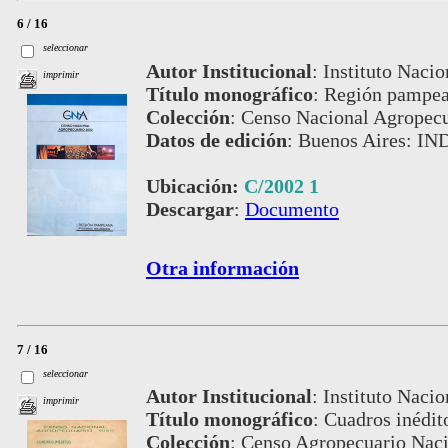
6 / 16
seleccionar
Autor Institucional
:
Instituto Nacio
imprimir
Título monográfico
:
Región pampean
Colección
:
Censo Nacional Agropecu
Datos de edición
:
Buenos Aires: IND
Ubicación:
C/2002 1
Descargar
:
Documento
Otra información
7 / 16
seleccionar
Autor Institucional
:
Instituto Nacio
imprimir
Título monográfico
:
Cuadros inédit
Colección
:
Censo Agropecuario Naci