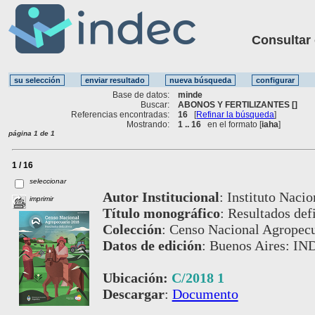
Consultar ot
Base de datos:
minde
Buscar:
ABONOS Y FERTILIZANTES []
Referencias encontradas:
16
[
Refinar la búsqueda
]
Mostrando:
1 .. 16
en el formato [
iaha
]
página 1 de 1
1 / 16
seleccionar
Autor Institucional
:
Instituto Nacio
imprimir
Título monográfico
:
Resultados defi
Colección
:
Censo Nacional Agropecu
Datos de edición
:
Buenos Aires: IND
Ubicación:
C/2018 1
Descargar
:
Documento