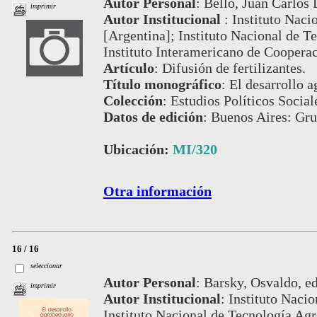
Autor Personal
:
Bello, Juan Carlos 
imprimir
Autor Institucional
:
Instituto Naci
[Argentina]; Instituto Nacional de T
Instituto Interamericano de Cooperac
Artículo
:
Difusión de fertilizantes.
Título monográfico
:
El desarrollo 
Colección
:
Estudios Políticos Social
Datos de edición
:
Buenos Aires: Gru
Ubicación:
MI/320
Otra información
16 / 16
seleccionar
Autor Personal
:
Barsky, Osvaldo, ed.,
imprimir
Autor Institucional
:
Instituto Nacio
Instituto Nacional de Tecnología Agr