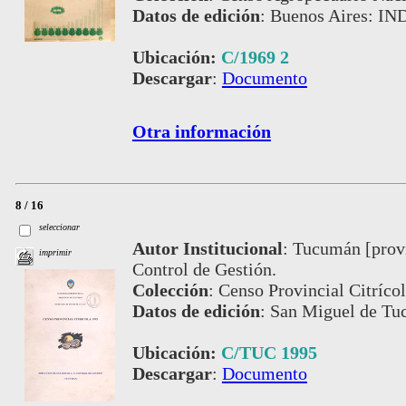
Datos de edición
:
Buenos Aires: IN
Ubicación:
C/1969 2
Descargar
:
Documento
Otra información
8 / 16
seleccionar
Autor Institucional
:
Tucumán [provi
imprimir
Control de Gestión.
Colección
:
Censo Provincial Citríco
Datos de edición
:
San Miguel de Tu
Ubicación:
C/TUC 1995
Descargar
:
Documento