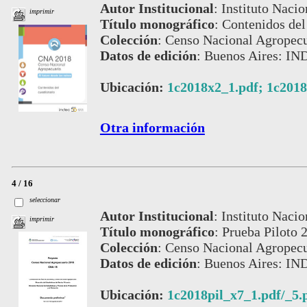
Autor Institucional
:
Instituto Nacio
imprimir
Título monográfico
:
Contenidos del 
Colección
:
Censo Nacional Agropecu
Datos de edición
:
Buenos Aires: IN
Ubicación:
1c2018x2_1.pdf; 1c2018
Otra información
4 / 16
seleccionar
Autor Institucional
:
Instituto Nacio
imprimir
Título monográfico
:
Prueba Piloto 
Colección
:
Censo Nacional Agropecu
Datos de edición
:
Buenos Aires: IN
Ubicación:
1c2018pil_x7_1.pdf/_5.