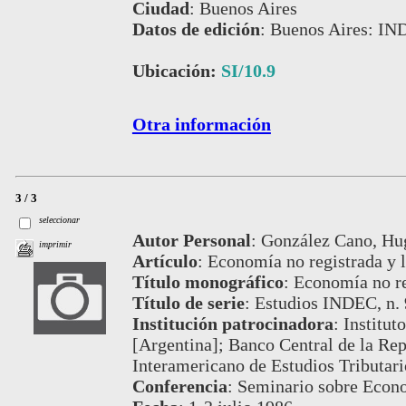
Ciudad
:
Buenos Aires
Datos de edición
:
Buenos Aires: IN
Ubicación:
SI/10.9
Otra información
3 / 3
seleccionar
Autor Personal
:
González Cano, Hu
imprimir
Artículo
:
Economía no registrada y lo
Título monográfico
:
Economía no re
Título de serie
:
Estudios INDEC, n. 
Institución patrocinadora
:
Institut
[Argentina]; Banco Central de la Re
Interamericano de Estudios Tributar
Conferencia
:
Seminario sobre Econ