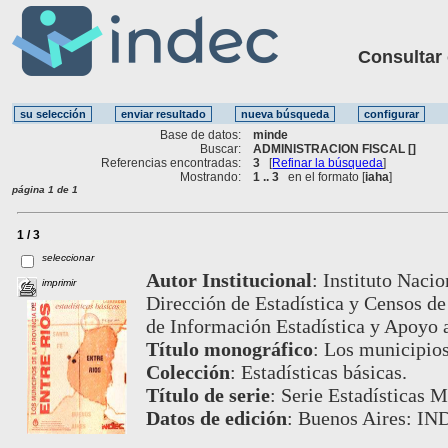
Consultar ot
Base de datos:
minde
Buscar:
ADMINISTRACION FISCAL []
Referencias encontradas:
3
[
Refinar la búsqueda
]
Mostrando:
1 .. 3
en el formato [
iaha
]
página 1 de 1
1 / 3
seleccionar
Autor Institucional
:
Instituto Nacio
imprimir
Dirección de Estadística y Censos de
de Información Estadística y Apoyo
Título monográfico
:
Los municipios
Colección
:
Estadísticas básicas.
Título de serie
:
Serie Estadísticas M
Datos de edición
:
Buenos Aires: IND