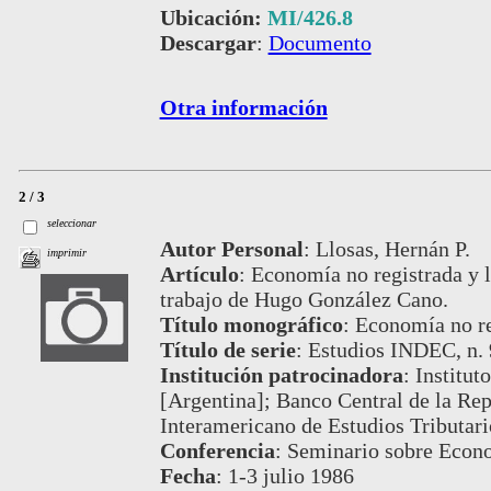
Ubicación:
MI/426.8
Descargar
:
Documento
Otra información
2 / 3
seleccionar
Autor Personal
:
Llosas, Hernán P.
imprimir
Artículo
:
Economía no registrada y l
trabajo de Hugo González Cano.
Título monográfico
:
Economía no re
Título de serie
:
Estudios INDEC, n. 
Institución patrocinadora
:
Institut
[Argentina]; Banco Central de la Re
Interamericano de Estudios Tributar
Conferencia
:
Seminario sobre Econ
Fecha
:
1-3 julio 1986