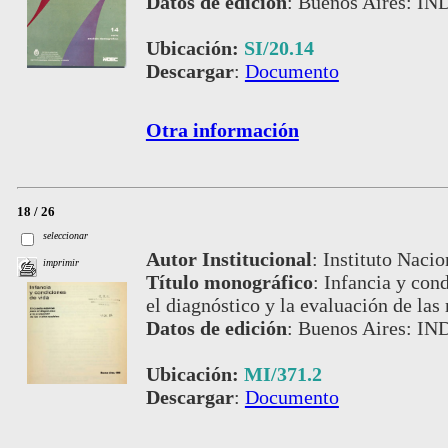
Datos de edición
:
Buenos Aires: IND
Ubicación:
SI/20.14
Descargar
:
Documento
Otra información
18 / 26
seleccionar
Autor Institucional
:
Instituto Nacio
imprimir
Título monográfico
:
Infancia y cond
el diagnóstico y la evaluación de las
Datos de edición
:
Buenos Aires: IN
Ubicación:
MI/371.2
Descargar
:
Documento