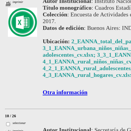
Autor Institucional
:
Instituto Nacio
imprimir
Título monográfico
:
Cuadros Estadí
Colección
:
Encuesta de Actividades 
2017.
Datos de edición
:
Buenos Aires: IN
Ubicación:
2_EANNA_total_del_pai
3_1_EANNA_urbana_niños_niñas_
adolescentes_cv.xlsx; 3_3_1_EANN
4_1_EANNA_rural_niños_niñas_cv.
4_2_1_EANNA_rural_adolescentes_
4_3_EANNA_rural_hogares_cv.xls
Otra información
10 / 26
seleccionar
Autor Institucional
:
Secretaría de 
imprimir