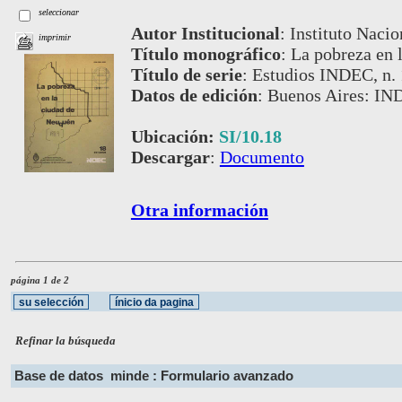
seleccionar
Autor Institucional
:
Instituto Nacio
imprimir
Título monográfico
:
La pobreza en 
Título de serie
:
Estudios INDEC, n.
Datos de edición
:
Buenos Aires: IN
Ubicación:
SI/10.18
Descargar
:
Documento
Otra información
página 1 de 2
Refinar la búsqueda
Base de datos
minde : Formulario avanzado