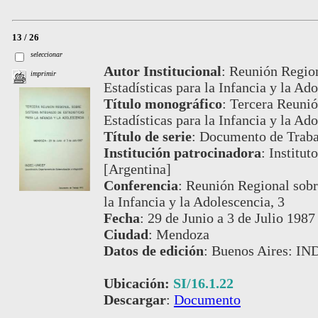
13 / 26
seleccionar
Autor Institucional
:
Reunión Region
imprimir
Estadísticas para la Infancia y la Ad
Título monográfico
:
Tercera Reunió
Estadísticas para la Infancia y la Ad
Título de serie
:
Documento de Trabaj
Institución patrocinadora
:
Institut
[Argentina]
Conferencia
:
Reunión Regional sobre
la Infancia y la Adolescencia, 3
Fecha
:
29 de Junio a 3 de Julio 1987
Ciudad
:
Mendoza
Datos de edición
:
Buenos Aires: IN
Ubicación:
SI/16.1.22
Descargar
:
Documento