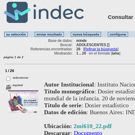
Consultar ot
Base de datos:
minde
Buscar:
ADOLESCENTES []
Referencias encontradas:
26
[
Refinar la búsqueda
]
Mostrando:
1 .. 20
en el formato [
iaha
]
página 1 de 2
1 / 26
seleccionar
Autor Institucional
:
Instituto Nacio
imprimir
Título monográfico
:
Dosier estadíst
mundial de la infancia. 20 de novie
Título de serie
:
Dosier estadístico
Datos de edición
:
Buenos Aires: IN
Ubicación:
2mi610_22.pdf
Descargar
:
Documento