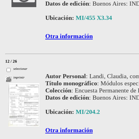
Datos de edición
:
Buenos Aires: IND
Ubicación:
MI/455 X3.34
Otra información
12 / 26
seleccionar
Autor Personal
:
Landi, Claudia, co
imprimir
Título monográfico
:
Módulos espec
Colección
:
Encuesta Permanente de 
Datos de edición
:
Buenos Aires: IN
Ubicación:
MI/204.2
Otra información