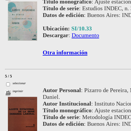
Título monográfico
:
Ajuste estacio
Título de serie
:
Estudios INDEC, n.
Datos de edición
:
Buenos Aires: IN
Ubicación:
SI/10.33
Descargar
:
Documento
Otra información
5 / 5
seleccionar
Autor Personal
:
Pizarro de Pereira,
imprimir
Daniel.
Autor Institucional
:
Instituto Nacio
Título monográfico
:
Ajuste estacion
Título de serie
:
Metodología INDEC,
Datos de edición
:
Buenos Aires: IN