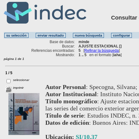
Consultar ot
Base de datos:
minde
Buscar:
AJUSTE ESTACIONAL []
Referencias encontradas:
5
[
Refinar la búsqueda
]
Mostrando:
1 .. 5
en el formato [
iaha
]
página 1 de 1
1 / 5
seleccionar
Autor Personal
:
Specogna, Silvana;
imprimir
Autor Institucional
:
Instituto Nacio
Título monográfico
:
Ajuste estacion
las series del comercio exterior arge
Título de serie
:
Estudios INDEC, n. 
Datos de edición
:
Buenos Aires: IN
Ubicación:
SI/10.37