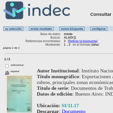
Consultar ot
Base de datos:
minde
Buscar:
ALADI []
Referencias encontradas:
3
[
Refinar la búsqueda
]
Mostrando:
1 .. 3
en el formato [
iaha
]
página 1 de 1
1 / 3
seleccionar
Autor Institucional
:
Instituto Nacio
imprimir
Título monográfico
:
Exportaciones a
rubros, principales zonas económica
Título de serie
:
Documentos de Trab
Datos de edición
:
Buenos Aires: IN
Ubicación:
SI/11.17
Descargar
:
Documento