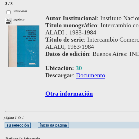
3 / 3
seleccionar
Autor Institucional
:
Instituto Nacio
imprimir
Título monográfico
:
Intercambio com
ALADI : 1983-1984
Título de serie
:
Intercambio Comerci
ALADI, 1983/1984
Datos de edición
:
Buenos Aires: IN
Ubicación:
30
Descargar
:
Documento
Otra información
página 1 de 1
Refinar la búsqueda