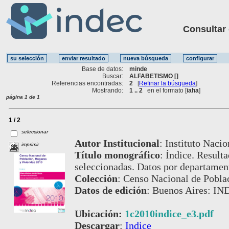
Consultar ot
Base de datos:
minde
Buscar:
ALFABETISMO []
Referencias encontradas:
2
[
Refinar la búsqueda
]
Mostrando:
1 .. 2
en el formato [
iaha
]
página 1 de 1
1 / 2
seleccionar
Autor Institucional
:
Instituto Nacio
imprimir
Título monográfico
:
Índice. Resulta
seleccionadas. Datos por departamen
Colección
:
Censo Nacional de Poblac
Datos de edición
:
Buenos Aires: IN
Ubicación:
1c2010indice_e3.pdf
Descargar
:
Indice