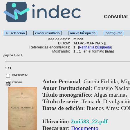
Consultar ot
Base de datos:
minde
Buscar:
ALGAS MARINAS []
Referencias encontradas:
1
[
Refinar la búsqueda
]
Mostrando:
1 .. 1
en el formato [
iaha
]
página 1 de 1
1 / 1
seleccionar
Autor Personal
:
García Firbida, Mig
imprimir
Autor Institucional
:
Consejo Nacion
Título monográfico
:
Algas marinas
Título de serie
:
Tema de Divulgación
Datos de edición
:
Buenos Aires: C
Ubicación:
2mi583_22.pdf
Descargar
:
Documento