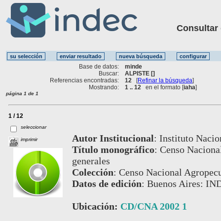
Consultar ot
Base de datos:
minde
Buscar:
ALPISTE []
Referencias encontradas:
12
[
Refinar la búsqueda
]
Mostrando:
1 .. 12
en el formato [
iaha
]
página 1 de 1
1 / 12
seleccionar
Autor Institucional
:
Instituto Nacio
imprimir
Título monográfico
:
Censo Nacional
generales
Colección
:
Censo Nacional Agropecu
Datos de edición
:
Buenos Aires: IN
Ubicación:
CD/CNA 2002 1