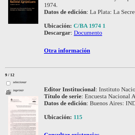
1974.
Datos de edición
:
La Plata: La Secre
Ubicación:
C/BA 1974 1
Descargar
:
Documento
Otra información
9 / 12
seleccionar
Editor Institucional
:
Instituto Naci
imprimir
Título de serie
:
Encuesta Nacional A
Datos de edición
:
Buenos Aires: IN
Ubicación:
115
Consultar existencias