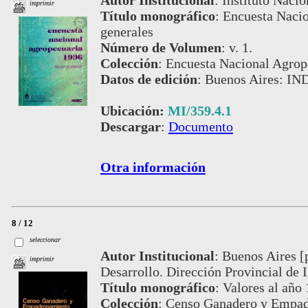
Autor Institucional
:
Instituto Nacio
imprimir
Título monográfico
:
Encuesta Nacio
generales
Número de Volumen
:
v. 1.
Colección
:
Encuesta Nacional Agrop
Datos de edición
:
Buenos Aires: IN
Ubicación:
MI/359.4.1
Descargar
:
Documento
Otra información
8 / 12
seleccionar
Autor Institucional
:
Buenos Aires [
imprimir
Desarrollo. Dirección Provincial de 
Título monográfico
:
Valores al año
Colección
:
Censo Ganadero y Empad