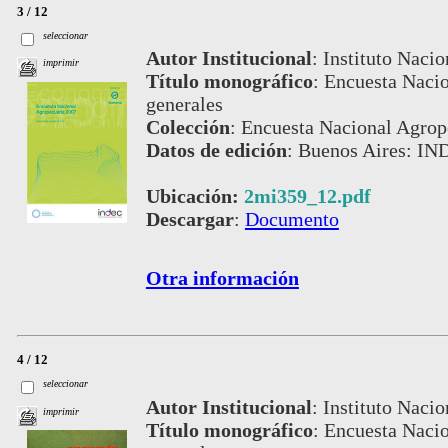
3 / 12
seleccionar
Autor Institucional
:
Instituto Nacio
imprimir
Título monográfico
:
Encuesta Nacio
generales
Colección
:
Encuesta Nacional Agrop
Datos de edición
:
Buenos Aires: IND
Ubicación:
2mi359_12.pdf
Descargar
:
Documento
Otra información
4 / 12
seleccionar
Autor Institucional
:
Instituto Nacio
imprimir
Título monográfico
:
Encuesta Nacio