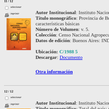
11 / 12
seleccionar
Autor Institucional
:
Instituto Nacio
imprimir
Título monográfico
:
Provincia de Bu
características básicas
Número de Volumen
:
v. 5.
Colección
:
Censo Nacional Agropecu
Datos de edición
:
Buenos Aires: IN
Ubicación:
C/1988 5
Descargar
:
Documento
Otra información
12 / 12
seleccionar
Autor Institucional
:
Instituto Nacio
imprimir
Título monográfico
:
Total del país: