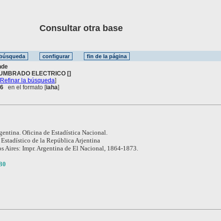
Consultar otra base
nde
UMBRADO ELECTRICO []
[
Refinar la búsqueda
]
 6
en el formato [
iaha
]
gentina. Oficina de Estadística Nacional.
 Estadístico de la República Arjentina
s Aires: Impr. Argentina de El Nacional, 1864-1873.
30