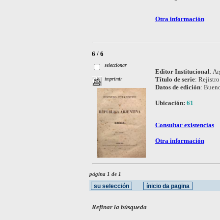
Otra información
6 / 6
seleccionar
Editor Institucional
:
Ar
Título de serie
:
Rejistro
imprimir
Datos de edición
:
Bueno
Ubicación:
61
Consultar existencias
Otra información
página 1 de 1
Refinar la búsqueda