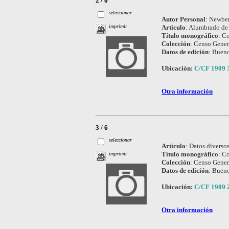
2 / 6
seleccionar
Autor Personal
:
Newber
Artículo
:
Alumbrado de 
imprimir
Título monográfico
:
Co
Colección
:
Censo Genera
Datos de edición
:
Bueno
Ubicación:
C/CF 1909 
Otra información
3 / 6
seleccionar
Artículo
:
Datos diversos
Título monográfico
:
Co
imprimir
Colección
:
Censo Genera
Datos de edición
:
Bueno
Ubicación:
C/CF 1909 
Otra información