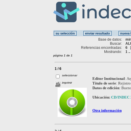
Base de datos:
mi
Buscar:
AL
Referencias encontradas:
6
Mostrando:
1 ..
página 1 de 1
1 / 6
seleccionar
Editor Institucional
:
Ar
imprimir
Título de serie
:
Rejistro
Datos de edición
:
Bueno
Ubicación:
CD/INDEC 
Otra información