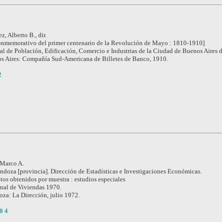
z, Alberto B., dir.
nmemorativo del primer centenario de la Revolución de Mayo : 1810-1910]
l de Población, Edificación, Comercio e Industrias de la Ciudad de Buenos Aires 
s Aires: Compañía Sud-Americana de Billetes de Banco, 1910.
2
 Marco A.
doza [provincia]. Dirección de Estadísticas e Investigaciones Económicas.
tos obtenidos por muestra : estudios especiales
nal de Viviendas 1970.
za: La Dirección, julio 1972.
0 4