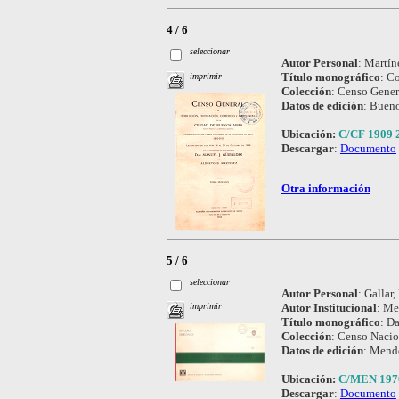
4 / 6
seleccionar
Autor Personal
:
Martíne
Título monográfico
:
Co
imprimir
Colección
:
Censo Genera
Datos de edición
:
Bueno
Ubicación:
C/CF 1909 
Descargar
:
Documento
Otra información
5 / 6
seleccionar
Autor Personal
:
Gallar,
Autor Institucional
:
Men
imprimir
Título monográfico
:
Da
Colección
:
Censo Nacio
Datos de edición
:
Mendo
Ubicación:
C/MEN 197
Descargar
:
Documento