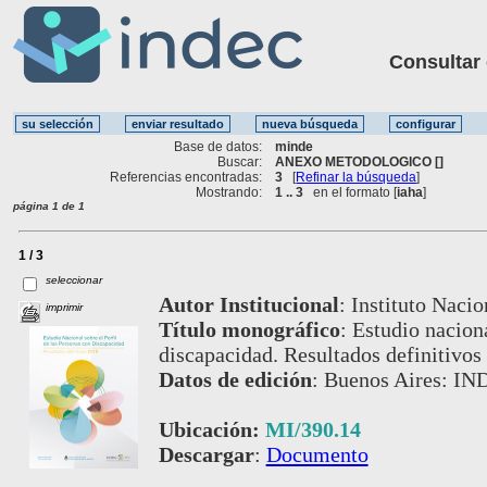
Consultar ot
Base de datos:
minde
Buscar:
ANEXO METODOLOGICO []
Referencias encontradas:
3
[
Refinar la búsqueda
]
Mostrando:
1 .. 3
en el formato [
iaha
]
página 1 de 1
1 / 3
seleccionar
Autor Institucional
:
Instituto Nacio
imprimir
Título monográfico
:
Estudio naciona
discapacidad. Resultados definitivos
Datos de edición
:
Buenos Aires: IN
Ubicación:
MI/390.14
Descargar
:
Documento