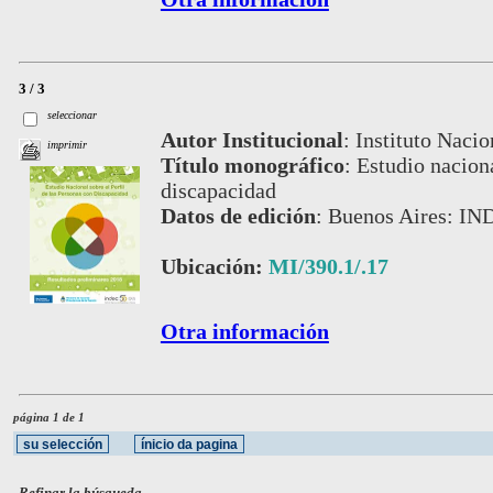
3 / 3
seleccionar
Autor Institucional
:
Instituto Nacio
imprimir
Título monográfico
:
Estudio naciona
discapacidad
Datos de edición
:
Buenos Aires: IN
Ubicación:
MI/390.1/.17
Otra información
página 1 de 1
Refinar la búsqueda