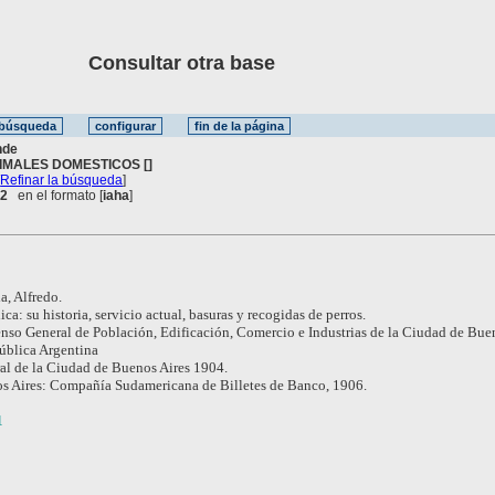
Consultar otra base
nde
IMALES DOMESTICOS []
[
Refinar la búsqueda
]
 2
en el formato [
iaha
]
, Alfredo.
ca: su historia, servicio actual, basuras y recogidas de perros.
nso General de Población, Edificación, Comercio e Industrias de la Ciudad de Buen
pública Argentina
l de la Ciudad de Buenos Aires 1904.
s Aires: Compañía Sudamericana de Billetes de Banco, 1906.
1