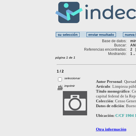
Base de datos:
mi
Buscar:
AN
Referencias encontradas:
2
Mostrando:
1 ..
página 1 de 1
1 / 2
seleccionar
Autor Personal
:
Quesada
imprimir
Artículo
:
Limpieza públi
Título monográfico
:
Ce
capital federal de la Re
Colección
:
Censo Genera
Datos de edición
:
Bueno
Ubicación:
C/CF 1904 
Otra información