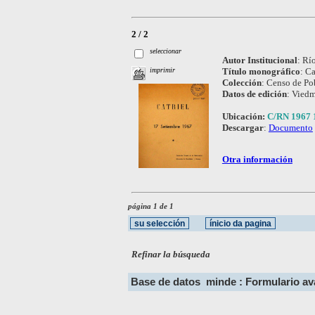
2 / 2
seleccionar
Autor Institucional
:
Río
Título monográfico
:
Ca
imprimir
Colección
:
Censo de Po
Datos de edición
:
Viedm
Ubicación:
C/RN 1967 
Descargar
:
Documento
Otra información
página 1 de 1
Refinar la búsqueda
Base de datos
minde : Formulario a