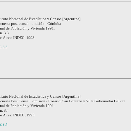
tituto Nacional de Estadística y Censos [Argentina].
cuesta post censal : omisión - Córdoba
nal de Población y Vivienda 1991.
 n. 3.3
s Aires: INDEC, 1993.
E 3.3
tituto Nacional de Estadística y Censos [Argentina].
cuesta Post Censal : omisión - Rosario, San Lorenzo y Villa Gobernador Gálvez
nal de Población y Vivienda 1991.
 n. 3.4
s Aires: INDEC, 1993.
E 3.4