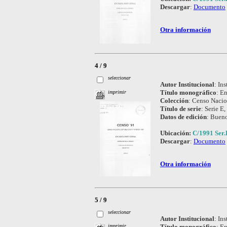
Descargar
:
Documento
Otra información
4 / 9
seleccionar
Autor Institucional
:
Ins
Título monográfico
:
En
imprimir
Colección
:
Censo Nacio
Título de serie
:
Serie E,
Datos de edición
:
Bueno
Ubicación:
C/1991 Ser.
Descargar
:
Documento
Otra información
5 / 9
seleccionar
Autor Institucional
:
Ins
Título monográfico
:
En
imprimir