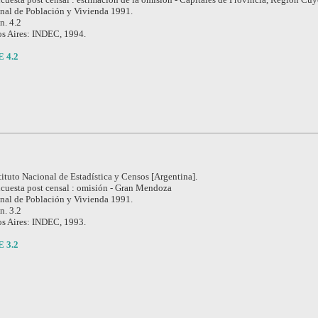
nal de Población y Vivienda 1991.
 n. 4.2
s Aires: INDEC, 1994.
E 4.2
tituto Nacional de Estadística y Censos [Argentina].
cuesta post censal : omisión - Gran Mendoza
nal de Población y Vivienda 1991.
 n. 3.2
s Aires: INDEC, 1993.
E 3.2