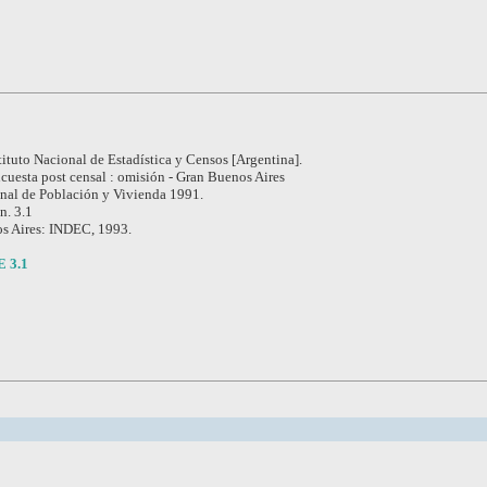
tituto Nacional de Estadística y Censos [Argentina].
cuesta post censal : omisión - Gran Buenos Aires
nal de Población y Vivienda 1991.
 n. 3.1
s Aires: INDEC, 1993.
E 3.1