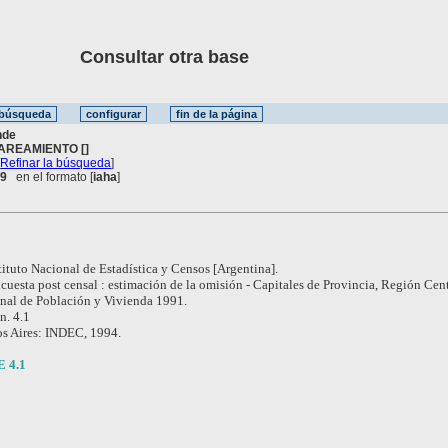
Consultar otra base
nde
AREAMIENTO []
[
Refinar la búsqueda
]
 9
en el formato [
iaha
]
tituto Nacional de Estadística y Censos [Argentina].
cuesta post censal : estimación de la omisión - Capitales de Provincia, Región Cen
nal de Población y Vivienda 1991.
n. 4.1
s Aires: INDEC, 1994.
E 4.1