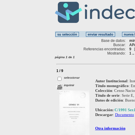
Base de datos:
mi
Buscar:
AP
Referencias encontradas:
9
Mostrando:
1 ..
página 1 de 1
1 / 9
seleccionar
Autor Institucional
:
Ins
imprimir
Título monográfico
:
En
Colección
:
Censo Nacio
Título de serie
:
Serie E, 
Datos de edición
:
Bueno
Ubicación:
C/1991 Ser.
Descargar
:
Documento
Otra información