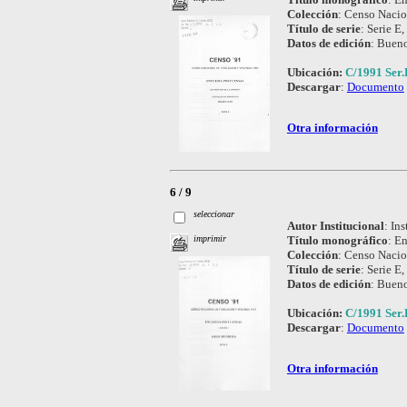
Colección
:
Censo Nacio
Título de serie
:
Serie E,
Datos de edición
:
Bueno
Ubicación:
C/1991 Ser.
Descargar
:
Documento
Otra información
6 / 9
seleccionar
Autor Institucional
:
Ins
Título monográfico
:
En
imprimir
Colección
:
Censo Nacio
Título de serie
:
Serie E,
Datos de edición
:
Bueno
Ubicación:
C/1991 Ser.
Descargar
:
Documento
Otra información