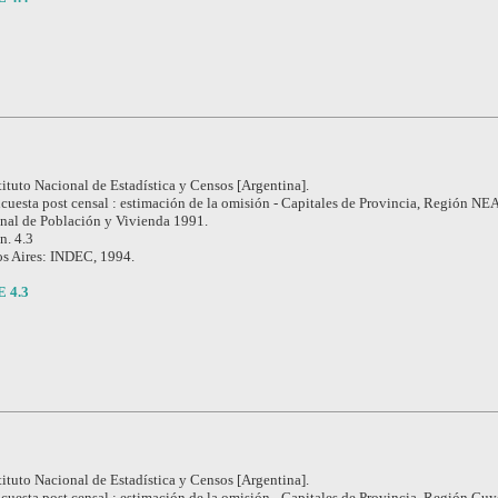
tituto Nacional de Estadística y Censos [Argentina].
cuesta post censal : estimación de la omisión - Capitales de Provincia, Región NE
nal de Población y Vivienda 1991.
 n. 4.3
s Aires: INDEC, 1994.
E 4.3
tituto Nacional de Estadística y Censos [Argentina].
cuesta post censal : estimación de la omisión - Capitales de Provincia, Región Cu