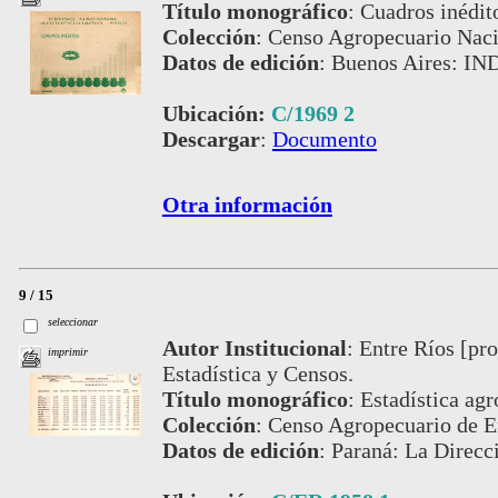
Título monográfico
:
Cuadros inédit
Colección
:
Censo Agropecuario Naci
Datos de edición
:
Buenos Aires: IN
Ubicación:
C/1969 2
Descargar
:
Documento
Otra información
9 / 15
seleccionar
Autor Institucional
:
Entre Ríos [pro
imprimir
Estadística y Censos.
Título monográfico
:
Estadística ag
Colección
:
Censo Agropecuario de En
Datos de edición
:
Paraná: La Direcc