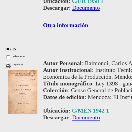
Ubicación:
C/ER 1958 1
Descargar
:
Documento
Otra información
10 / 15
seleccionar
Autor Personal
:
Raimondi, Carlos A
imprimir
Autor Institucional
:
Instituto Técni
Económica de la Producción. Mendoz
Título monográfico
:
Ley 1398 : gan
Colección
:
Censo General de Poblac
Datos de edición
:
Mendoza: El Instit
Ubicación:
C/MEN 1942 1
Descargar
:
Documento