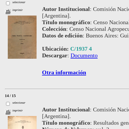
seleccionar
Autor Institucional
:
Comisión Nacio
imprimir
[Argentina].
Título monográfico
:
Censo Naciona
Colección
:
Censo Nacional Agropecu
Datos de edición
:
Buenos Aires: Gui
Ubicación:
C/1937 4
Descargar
:
Documento
Otra información
14 / 15
seleccionar
Autor Institucional
:
Comisión Nacio
imprimir
[Argentina].
Título monográfico
:
Resultados gene