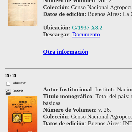
Número de Volumen
:
vol. 2.
Colección
:
Censo Nacional Agropecu
Datos de edición
:
Buenos Aires: La 
Ubicación:
C/1937 X8.2
Descargar
:
Documento
Otra información
15 / 15
seleccionar
Autor Institucional
:
Instituto Nacio
imprimir
Título monográfico
:
Total del país:
básicas
Número de Volumen
:
v. 26.
Colección
:
Censo Nacional Agropecu
Datos de edición
:
Buenos Aires: IN