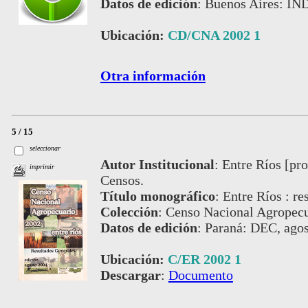
Datos de edición
:
Buenos Aires: IN
Ubicación:
CD/CNA 2002 1
Otra información
5 / 15
seleccionar
Autor Institucional
:
Entre Ríos [pro
imprimir
Censos.
Título monográfico
:
Entre Ríos : re
Colección
:
Censo Nacional Agropecu
Datos de edición
:
Paraná: DEC, agos
Ubicación:
C/ER 2002 1
Descargar
:
Documento