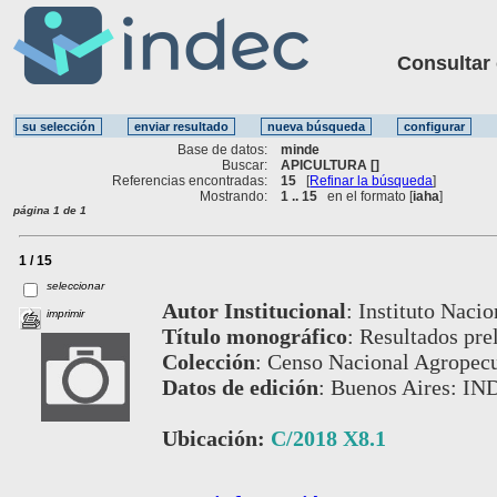
Consultar ot
Base de datos:
minde
Buscar:
APICULTURA []
Referencias encontradas:
15
[
Refinar la búsqueda
]
Mostrando:
1 .. 15
en el formato [
iaha
]
página 1 de 1
1 / 15
seleccionar
Autor Institucional
:
Instituto Nacio
imprimir
Título monográfico
:
Resultados pre
Colección
:
Censo Nacional Agropecu
Datos de edición
:
Buenos Aires: IN
Ubicación:
C/2018 X8.1