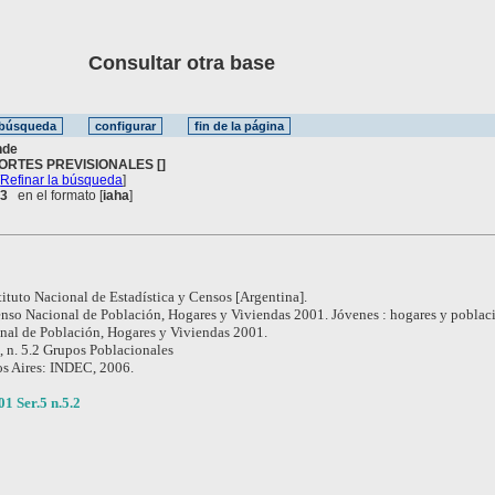
Consultar otra base
nde
ORTES PREVISIONALES []
[
Refinar la búsqueda
]
 3
en el formato [
iaha
]
tituto Nacional de Estadística y Censos [Argentina].
nso Nacional de Población, Hogares y Viviendas 2001. Jóvenes : hogares y poblac
al de Población, Hogares y Viviendas 2001.
 , n. 5.2 Grupos Poblacionales
s Aires: INDEC, 2006.
 Ser.5 n.5.2