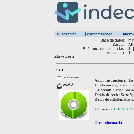
Base de datos:
mi
Buscar:
AP
Referencias encontradas:
3
Mostrando:
1 ..
página 1 de 1
1 / 3
seleccionar
Autor Institucional
:
Ins
imprimir
Título monográfico
:
Ce
Colección
:
Censo Nacion
Título de serie
:
Serie 5;
Datos de edición
:
Bueno
Ubicación:
CD/CEN 2001
Otra información