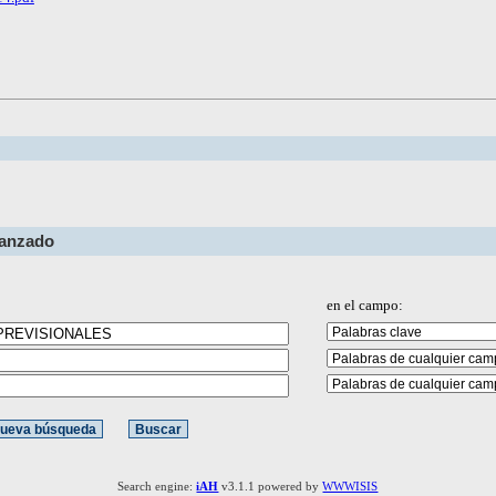
vanzado
en el campo:
Search engine:
iAH
v3.1.1 powered by
WWWISIS