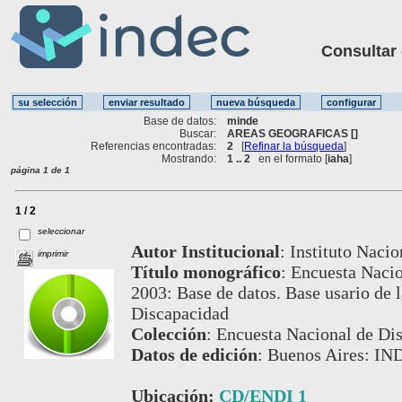
Consultar ot
Base de datos:
minde
Buscar:
AREAS GEOGRAFICAS []
Referencias encontradas:
2
[
Refinar la búsqueda
]
Mostrando:
1 .. 2
en el formato [
iaha
]
página 1 de 1
1 / 2
seleccionar
Autor Institucional
:
Instituto Nacio
imprimir
Título monográfico
:
Encuesta Nacio
2003: Base de datos. Base usario de 
Discapacidad
Colección
:
Encuesta Nacional de Di
Datos de edición
:
Buenos Aires: IN
Ubicación:
CD/ENDI 1