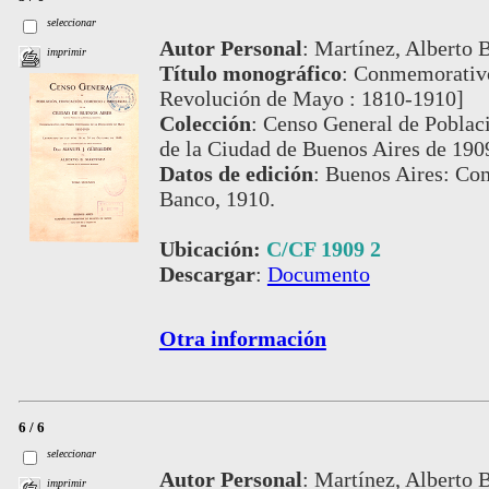
seleccionar
Autor Personal
:
Martínez, Alberto B.
imprimir
Título monográfico
:
Conmemorativo 
Revolución de Mayo : 1810-1910]
Colección
:
Censo General de Poblaci
de la Ciudad de Buenos Aires de 190
Datos de edición
:
Buenos Aires: Com
Banco, 1910.
Ubicación:
C/CF 1909 2
Descargar
:
Documento
Otra información
6 / 6
seleccionar
Autor Personal
:
Martínez, Alberto B.
imprimir