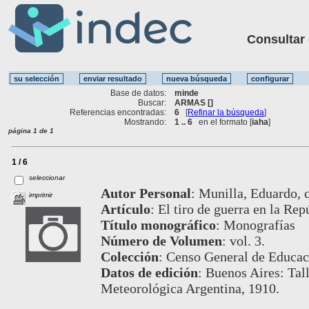
Consultar ot
Base de datos:
minde
Buscar:
ARMAS []
Referencias encontradas:
6
[
Refinar la búsqueda
]
Mostrando:
1 .. 6
en el formato [
iaha
]
página 1 de 1
1 / 6
seleccionar
Autor Personal
:
Munilla, Eduardo, c
imprimir
Artículo
:
El tiro de guerra en la Rep
Título monográfico
:
Monografías
Número de Volumen
:
vol. 3.
Colección
:
Censo General de Educac
Datos de edición
:
Buenos Aires: Tall
Meteorológica Argentina, 1910.