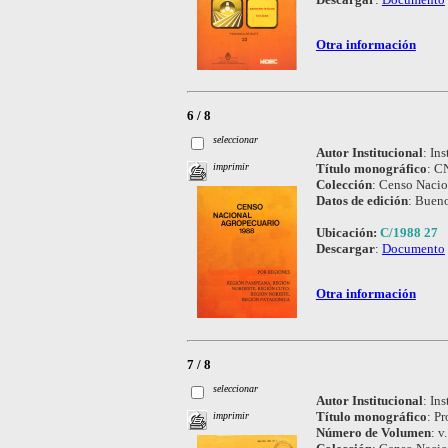
Otra información
6 / 8
seleccionar
Autor Institucional
:
Ins
Título monográfico
:
CN
imprimir
Colección
:
Censo Nacio
Datos de edición
:
Bueno
Ubicación:
C/1988 27
Descargar
:
Documento
Otra información
7 / 8
seleccionar
Autor Institucional
:
Ins
Título monográfico
:
Pr
imprimir
Número de Volumen
:
v.