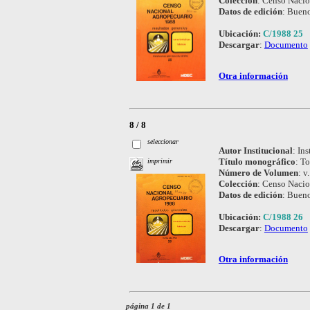
Colección
:
Censo Nacio
Datos de edición
:
Bueno
Ubicación:
C/1988 25
Descargar
:
Documento
Otra información
8 / 8
seleccionar
Autor Institucional
:
Ins
Título monográfico
:
To
imprimir
Número de Volumen
:
v.
Colección
:
Censo Nacio
Datos de edición
:
Bueno
Ubicación:
C/1988 26
Descargar
:
Documento
Otra información
página 1 de 1