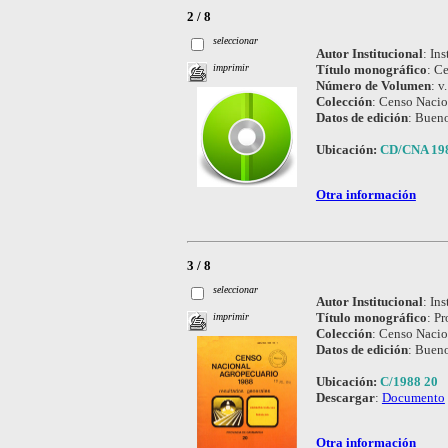
2 / 8
seleccionar
Autor Institucional
:
Ins
Título monográfico
:
Ce
imprimir
Número de Volumen
:
v.
Colección
:
Censo Nacio
Datos de edición
:
Bueno
Ubicación:
CD/CNA 19
Otra información
3 / 8
seleccionar
Autor Institucional
:
Ins
Título monográfico
:
Pr
imprimir
Colección
:
Censo Nacio
Datos de edición
:
Bueno
Ubicación:
C/1988 20
Descargar
:
Documento
Otra información