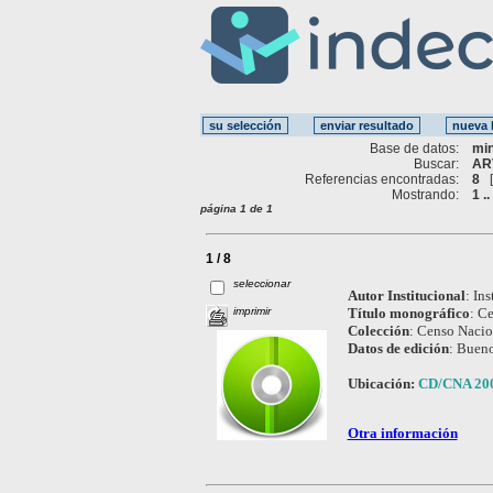
Base de datos:
mi
Buscar:
AR
Referencias encontradas:
8
Mostrando:
1 ..
página 1 de 1
1 / 8
seleccionar
Autor Institucional
:
Ins
imprimir
Título monográfico
:
Ce
Colección
:
Censo Nacio
Datos de edición
:
Bueno
Ubicación:
CD/CNA 20
Otra información