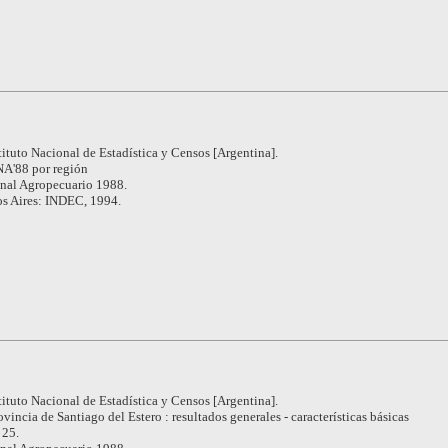
tituto Nacional de Estadística y Censos [Argentina].
A'88 por región
nal Agropecuario 1988.
s Aires: INDEC, 1994.
tituto Nacional de Estadística y Censos [Argentina].
ovincia de Santiago del Estero : resultados generales - características básicas
 25.