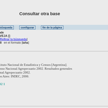
Consultar otra base
nde
VEJA []
[
Refinar la búsqueda
]
 8
en el formato [
iaha
]
tituto Nacional de Estadística y Censos [Argentina].
nso Nacional Agropecuario 2002. Resultados generales
nal Agropecuario 2002.
s Aires: INDEC, 2006.
02 1