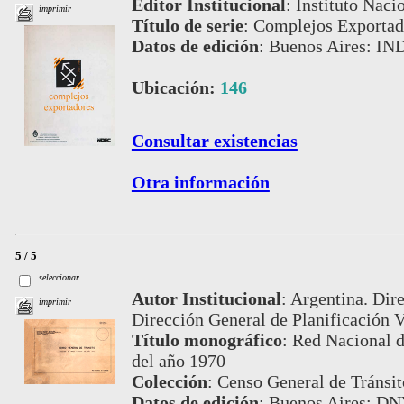
Editor Institucional
:
Instituto Naci
imprimir
Título de serie
:
Complejos Exportad
Datos de edición
:
Buenos Aires: IN
Ubicación:
146
Consultar existencias
Otra información
5 / 5
seleccionar
Autor Institucional
:
Argentina. Dire
imprimir
Dirección General de Planificación V
Título monográfico
:
Red Nacional d
del año 1970
Colección
:
Censo General de Tránsit
Datos de edición
:
Buenos Aires: DN