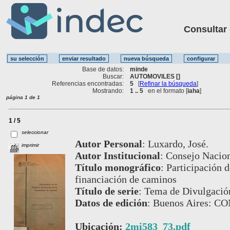
Consultar ot
Base de datos:
minde
Buscar:
AUTOMOVILES []
Referencias encontradas:
5
[
Refinar la búsqueda
]
Mostrando:
1 .. 5
en el formato [
iaha
]
página 1 de 1
1 / 5
seleccionar
Autor Personal
:
Luxardo, José.
imprimir
Autor Institucional
:
Consejo Nacion
Título monográfico
:
Participación d
financiación de caminos
Título de serie
:
Tema de Divulgación
Datos de edición
:
Buenos Aires: C
Ubicación:
2mi583_73.pdf