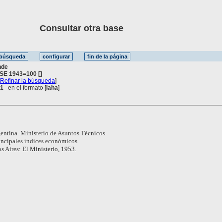
Consultar otra base
nde
SE 1943=100 []
[
Refinar la búsqueda
]
 1
en el formato [
iaha
]
entina. Ministerio de Asuntos Técnicos.
incipales índices económicos
 Aires: El Ministerio, 1953.