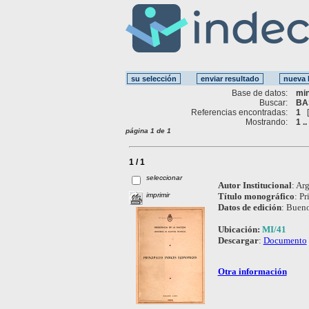
Base de datos:
mi
Buscar:
BA
Referencias encontradas:
1
Mostrando:
1 ..
página 1 de 1
1 / 1
seleccionar
Autor Institucional
:
Arg
imprimir
Título monográfico
:
Pr
Datos de edición
:
Buenos
Ubicación:
MI/41
Descargar
:
Documento
Otra información