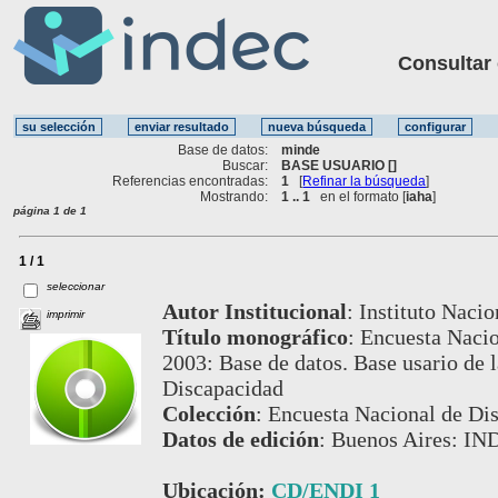
Consultar ot
Base de datos:
minde
Buscar:
BASE USUARIO []
Referencias encontradas:
1
[
Refinar la búsqueda
]
Mostrando:
1 .. 1
en el formato [
iaha
]
página 1 de 1
1 / 1
seleccionar
Autor Institucional
:
Instituto Nacio
imprimir
Título monográfico
:
Encuesta Nacio
2003: Base de datos. Base usario de 
Discapacidad
Colección
:
Encuesta Nacional de Di
Datos de edición
:
Buenos Aires: IN
Ubicación:
CD/ENDI 1