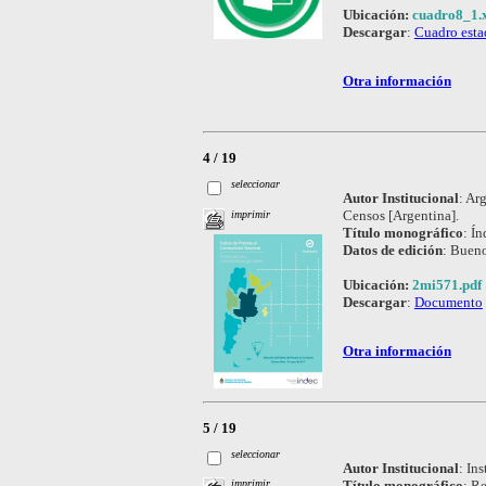
Ubicación:
cuadro8_1.x
Descargar
:
Cuadro esta
Otra información
4 / 19
seleccionar
Autor Institucional
:
Arg
Censos [Argentina].
imprimir
Título monográfico
:
Ín
Datos de edición
:
Bueno
Ubicación:
2mi571.pdf
Descargar
:
Documento
Otra información
5 / 19
seleccionar
Autor Institucional
:
Ins
Título monográfico
:
Re
imprimir