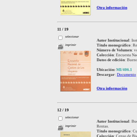
Otra información
11 / 19
seleccionar
Autor Institucional
:
Ins
Título monográfico
:
Re
imprimir
Número de Volumen
:
vo
Colección
:
Encuesta Nac
Datos de edición
:
Bueno
Ubicación:
MI/406.1
Descargar
:
Documento
Otra información
12 / 19
seleccionar
Autor Institucional
:
Bue
Rentas.
imprimir
Título monográfico
:
Cu
Colección
:
Censo de Bie