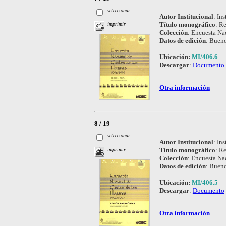
seleccionar
Autor Institucional
:
Ins
Título monográfico
:
Re
imprimir
Colección
:
Encuesta Nac
Datos de edición
:
Bueno
Ubicación:
MI/406.6
Descargar
:
Documento
Otra información
8 / 19
seleccionar
Autor Institucional
:
Ins
Título monográfico
:
Re
imprimir
Colección
:
Encuesta Nac
Datos de edición
:
Bueno
Ubicación:
MI/406.5
Descargar
:
Documento
Otra información