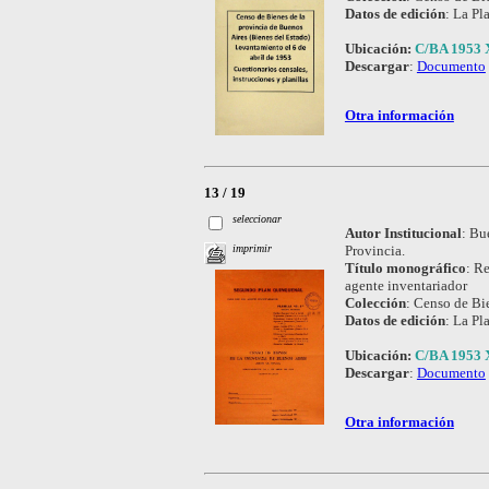
Datos de edición
:
La Pla
Ubicación:
C/BA 1953 
Descargar
:
Documento
Otra información
13 / 19
seleccionar
Autor Institucional
:
Bue
Provincia.
imprimir
Título monográfico
:
Re
agente inventariador
Colección
:
Censo de Bie
Datos de edición
:
La Pla
Ubicación:
C/BA 1953 
Descargar
:
Documento
Otra información