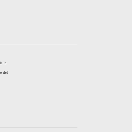
e la
o del