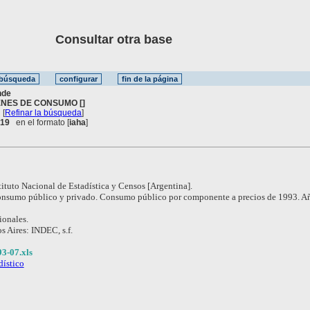
Consultar otra base
nde
ENES DE CONSUMO []
[
Refinar la búsqueda
]
. 19
en el formato [
iaha
]
tituto Nacional de Estadística y Censos [Argentina].
nsumo público y privado. Consumo público por componente a precios de 1993. A
ionales.
 Aires: INDEC, s.f.
3-07.xls
dístico