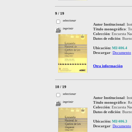
9 / 19
seleccionar
Autor Institucional
:
Ins
Título monográfico
:
To
imprimir
Colección
:
Encuesta Nac
Datos de edición
:
Bueno
Ubicación:
MI/406.4
Descargar
:
Documento
Otra información
10 / 19
seleccionar
Autor Institucional
:
Ins
Título monográfico
:
Re
imprimir
Colección
:
Encuesta Nac
Datos de edición
:
Bueno
Ubicación:
MI/406.3
Descargar
:
Documento