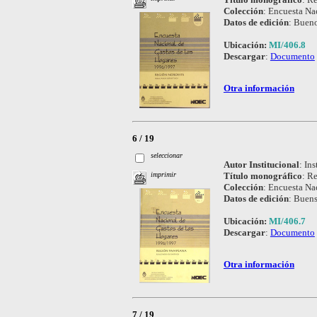
Colección
:
Encuesta Nac
Datos de edición
:
Bueno
Ubicación:
MI/406.8
Descargar
:
Documento
Otra información
6 / 19
seleccionar
Autor Institucional
:
Ins
Título monográfico
:
Re
imprimir
Colección
:
Encuesta Nac
Datos de edición
:
Buens
Ubicación:
MI/406.7
Descargar
:
Documento
Otra información
7 / 19