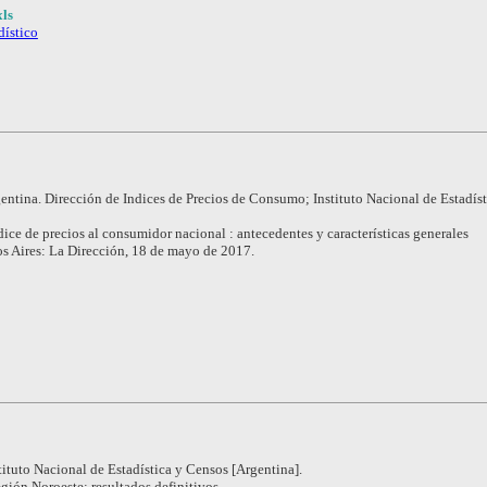
ls
dístico
entina. Dirección de Indices de Precios de Consumo; Instituto Nacional de Estadíst
dice de precios al consumidor nacional : antecedentes y características generales
s Aires: La Dirección, 18 de mayo de 2017.
tituto Nacional de Estadística y Censos [Argentina].
gión Noroeste: resultados definitivos