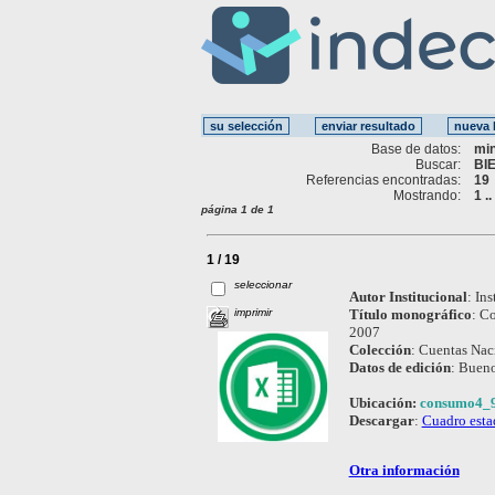
Base de datos:
mi
Buscar:
BI
Referencias encontradas:
19
Mostrando:
1 .
página 1 de 1
1 / 19
seleccionar
Autor Institucional
:
Ins
imprimir
Título monográfico
:
Co
2007
Colección
:
Cuentas Nac
Datos de edición
:
Buenos
Ubicación:
consumo4_9
Descargar
:
Cuadro esta
Otra información