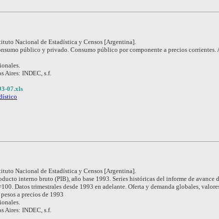
tituto Nacional de Estadística y Censos [Argentina].
nsumo público y privado. Consumo público por componente a precios corrientes.
ionales.
s Aires: INDEC, s.f.
3-07.xls
dístico
tituto Nacional de Estadística y Censos [Argentina].
oducto interno bruto (PIB), año base 1993. Series históricas del informe de avance d
100. Datos trimestrales desde 1993 en adelante. Oferta y demanda globales, valore
e pesos a precios de 1993
ionales.
s Aires: INDEC, s.f.