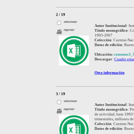
2 / 19
seleccionar
Autor Institucional
:
Ins
Título monográfico
:
Co
imprimir
1993-2007
Colección
:
Cuentas Nac
Datos de edición
:
Bueno
Ubicación:
consumo3_9
Descargar
:
Cuadro esta
Otra información
3 / 19
seleccionar
Autor Institucional
:
Ins
Título monográfico
:
Pr
imprimir
de actividad, base 1993=
trimestrales, millones d
Colección
:
Cuentas Nac
Datos de edición
:
Bueno