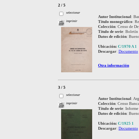
2 / 5
seleccionar
Autor Institucional
:
Ban
Título monográfico
:
Re
imprimir
Colección
:
Censo de Dep
Título de serie
:
Boletín 
Datos de edición
:
Bueno
Ubicación:
C/1970 A 1
Descargar
:
Documento
Otra información
3 / 5
seleccionar
Autor Institucional
:
Arg
Colección
:
Censo Bancar
imprimir
Título de serie
:
Informe 
Datos de edición
:
Bueno
Ubicación:
C/1925 1
Descargar
:
Documento