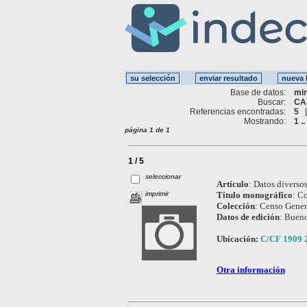
Base de datos:
mi
Buscar:
CA
Referencias encontradas:
5
Mostrando:
1 ..
página 1 de 1
1 / 5
seleccionar
Artículo
:
Datos diversos
imprimir
Título monográfico
:
Co
Colección
:
Censo Genera
Datos de edición
:
Bueno
Ubicación:
C/CF 1909 
Otra información