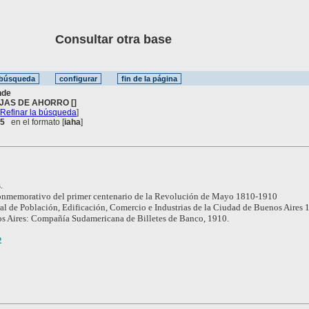
Consultar otra base
nde
JAS DE AHORRO []
[
Refinar la búsqueda
]
 5
en el formato [
iaha
]
.
nmemorativo del primer centenario de la Revolución de Mayo 1810-1910
l de Población, Edificación, Comercio e Industrias de la Ciudad de Buenos Aires 
s Aires: Compañía Sudamericana de Billetes de Banco, 1910.
2