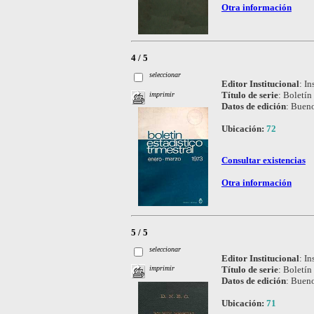
Otra información
4 / 5
seleccionar
Editor Institucional
:
In
Título de serie
:
Boletín 
imprimir
Datos de edición
:
Bueno
Ubicación:
72
Consultar existencias
Otra información
5 / 5
seleccionar
Editor Institucional
:
In
Título de serie
:
Boletín 
imprimir
Datos de edición
:
Bueno
Ubicación:
71