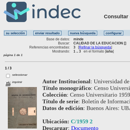
Consultar ot
Base de datos:
minde
Buscar:
CALIDAD DE LA EDUCACION []
Referencias encontradas:
3
[
Refinar la búsqueda
]
Mostrando:
1 .. 3
en el formato [
iaha
]
página 1 de 1
1 / 3
seleccionar
Autor Institucional
:
Universidad de
imprimir
Título monográfico
:
Censo Universi
Colección
:
Censo Universitario 1959
Título de serie
:
Boletín de Informaci
Datos de edición
:
Buenos Aires: UB
Ubicación:
C/1959 2
Descargar
:
Documento