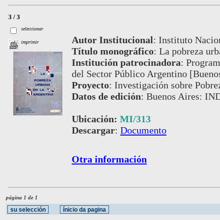
3 / 3
seleccionar
Autor Institucional
:
Instituto Nacio
imprimir
Título monográfico
:
La pobreza urb
Institución patrocinadora
:
Programa
del Sector Público Argentino [Bueno
Proyecto
:
Investigación sobre Pobre
Datos de edición
:
Buenos Aires: IN
Ubicación:
MI/313
Descargar
:
Documento
Otra información
página 1 de 1