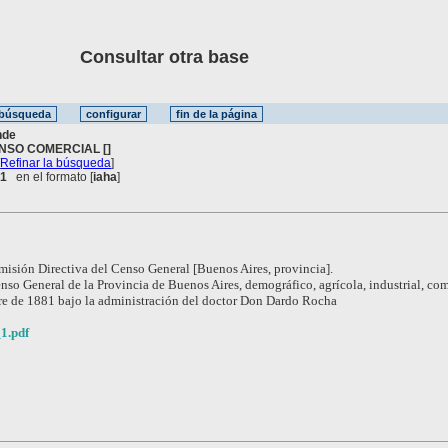
Consultar otra base
nde
NSO COMERCIAL []
[
Refinar la búsqueda
]
 1
en el formato [
iaha
]
isión Directiva del Censo General [Buenos Aires, provincia].
nso General de la Provincia de Buenos Aires, demográfico, agrícola, industrial, com
bre de 1881 bajo la administración del doctor Don Dardo Rocha
1.pdf