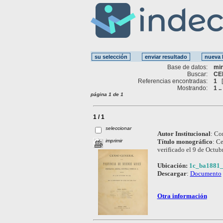
Base de datos:
mi
Buscar:
CE
Referencias encontradas:
1
Mostrando:
1 ..
página 1 de 1
1 / 1
seleccionar
Autor Institucional
:
Com
imprimir
Título monográfico
:
Ce
verificado el 9 de Octu
Ubicación:
1c_ba1881_
Descargar
:
Documento
Otra información