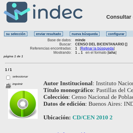
Consultar ot
Base de datos:
minde
Buscar:
CENSO DEL BICENTANARIO []
Referencias encontradas:
1
[
Refinar la búsqueda
]
Mostrando:
1 .. 1
en el formato [
iaha
]
página 1 de 1
1 / 1
seleccionar
Autor Institucional
:
Instituto Nacio
imprimir
Título monográfico
:
Pastillas del C
Colección
:
Censo Nacional de Poblac
Datos de edición
:
Buenos Aires: IN
Ubicación:
CD/CEN 2010 2