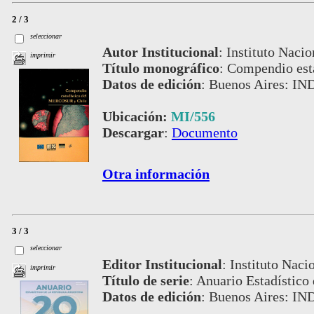
2 / 3
seleccionar
Autor Institucional
:
Instituto Nacio
imprimir
Título monográfico
:
Compendio est
Datos de edición
:
Buenos Aires: IND
Ubicación:
MI/556
Descargar
:
Documento
Otra información
3 / 3
seleccionar
Editor Institucional
:
Instituto Naci
imprimir
Título de serie
:
Anuario Estadístico 
Datos de edición
:
Buenos Aires: IN