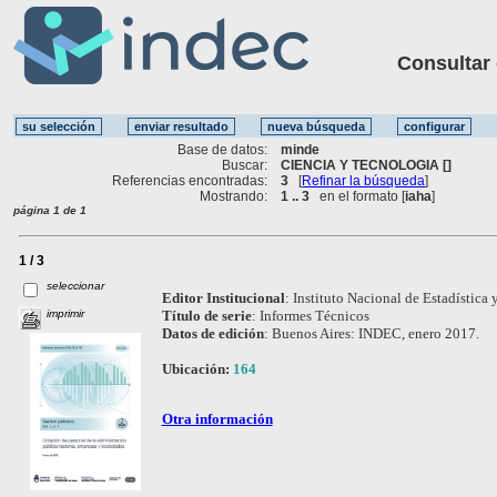
Consultar ot
Base de datos:
minde
Buscar:
CIENCIA Y TECNOLOGIA []
Referencias encontradas:
3
[
Refinar la búsqueda
]
Mostrando:
1 .. 3
en el formato [
iaha
]
página 1 de 1
1 / 3
seleccionar
Editor Institucional
:
Instituto Nacional de Estadística 
imprimir
Título de serie
:
Informes Técnicos
Datos de edición
:
Buenos Aires: INDEC, enero 2017.
Ubicación:
164
Otra información