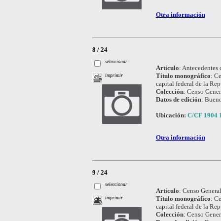
Otra información
8 / 24
seleccionar
Artículo
:
Antecedentes 
Título monográfico
:
Ce
imprimir
capital federal de la Re
Colección
:
Censo Genera
Datos de edición
:
Bueno
Ubicación:
C/CF 1904 
Otra información
9 / 24
seleccionar
Artículo
:
Censo General 
Título monográfico
:
Ce
imprimir
capital federal de la Re
Colección
:
Censo Genera