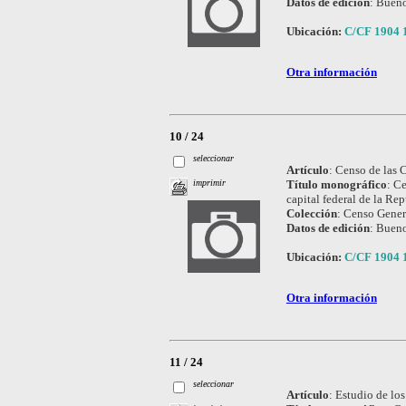
Datos de edición
:
Bueno
Ubicación:
C/CF 1904 
Otra información
10 / 24
seleccionar
Artículo
:
Censo de las C
Título monográfico
:
Ce
imprimir
capital federal de la Re
Colección
:
Censo Genera
Datos de edición
:
Bueno
Ubicación:
C/CF 1904 
Otra información
11 / 24
seleccionar
Artículo
:
Estudio de los