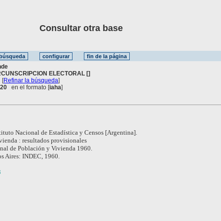
Consultar otra base
nde
RCUNSCRIPCION ELECTORAL []
[
Refinar la búsqueda
]
. 20
en el formato [
iaha
]
tituto Nacional de Estadística y Censos [Argentina].
vienda : resultados provisionales
nal de Población y Vivienda 1960.
s Aires: INDEC, 1960.
3