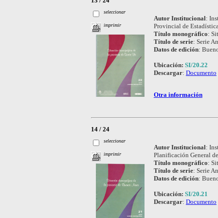
13 / 24
seleccionar
Autor Institucional
:
Ins
Provincial de Estadísti
imprimir
Título monográfico
:
Si
Título de serie
:
Serie An
Datos de edición
:
Bueno
Ubicación:
SI/20.22
Descargar
:
Documento
Otra información
14 / 24
seleccionar
Autor Institucional
:
Ins
Planificación General d
imprimir
Título monográfico
:
Si
Título de serie
:
Serie An
Datos de edición
:
Bueno
Ubicación:
SI/20.21
Descargar
:
Documento