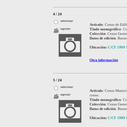
4 / 24
seleccionar
Artículo
:
Censo de Edif
Título monográfico
:
Co
imprimir
Colección
:
Censo Genera
Datos de edición
:
Bueno
Ubicación:
C/CF 1909 
Otra información
5 / 24
seleccionar
Artículo
:
Censo Municip
censo.
imprimir
Título monográfico
:
Co
Colección
:
Censo Genera
Datos de edición
:
Bueno
Ubicación:
C/CF 1909 