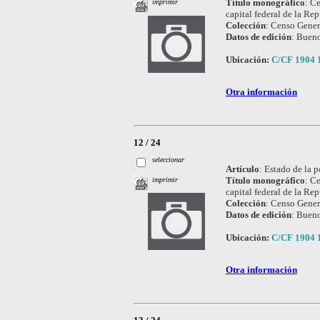
Título monográfico
:
Ce
imprimir
capital federal de la Re
Colección
:
Censo Genera
Datos de edición
:
Bueno
Ubicación:
C/CF 1904 
Otra información
12 / 24
seleccionar
Artículo
:
Estado de la 
Título monográfico
:
Ce
imprimir
capital federal de la Re
Colección
:
Censo Genera
Datos de edición
:
Bueno
Ubicación:
C/CF 1904 
Otra información