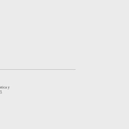
stica y
].