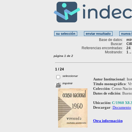
Base de datos:
mi
Buscar:
CI
Referencias encontradas:
24
Mostrando:
1 .
página 1 de 2
1 / 24
seleccionar
Autor Institucional
:
Ins
imprimir
Título monográfico
:
Vi
Colección
:
Censo Nacio
Datos de edición
:
Bueno
Ubicación:
C/1960 X8.
Descargar
:
Documento
Otra información