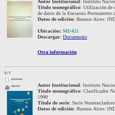
Autor Institucional
:
Instituto Nacio
Título monográfico
:
Utilización de 
de datos de la Encuesta Permanente 
Datos de edición
:
Buenos Aires: IN
Ubicación:
MI/421
Descargar
:
Documento
Otra información
5 / 7
seleccionar
Autor Institucional
:
Instituto Nacio
imprimir
Título monográfico
:
Clasificador N
1998
Título de serie
:
Serie Nomencladores
Datos de edición
:
Buenos Aires: IN