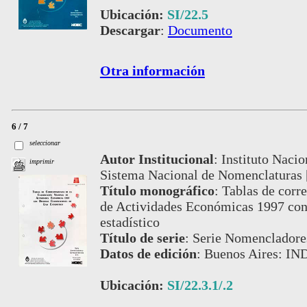
Ubicación:
SI/22.5
Descargar
:
Documento
Otra información
6 / 7
seleccionar
Autor Institucional
:
Instituto Nacio
imprimir
Sistema Nacional de Nomenclaturas 
Título monográfico
:
Tablas de corr
de Actividades Económicas 1997 con 
estadístico
Título de serie
:
Serie Nomencladores
Datos de edición
:
Buenos Aires: IN
Ubicación:
SI/22.3.1/.2