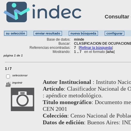
Consultar ot
Base de datos:
minde
Buscar:
CLASIFICACION DE OCUPACIONE
Referencias encontradas:
7
[
Refinar la búsqueda
]
Mostrando:
1 .. 7
en el formato [
iaha
]
página 1 de 1
1 / 7
seleccionar
Autor Institucional
:
Instituto Naci
imprimir
Artículo
:
Clasificador Nacional de
: apéndice metodológico.
Título monográfico
:
Documento meto
CEN 2001
Colección
:
Censo Nacional de Poblac
Datos de edición
:
Buenos Aires: IN