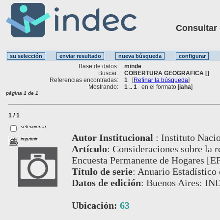
Consultar ot
Base de datos:
minde
Buscar:
COBERTURA GEOGRAFICA []
Referencias encontradas:
1
[
Refinar la búsqueda
]
Mostrando:
1 .. 1
en el formato [
iaha
]
página 1 de 1
1 / 1
seleccionar
Autor Institucional
:
Instituto Naci
imprimir
Artículo
:
Consideraciones sobre la r
Encuesta Permanente de Hogares [E
Título de serie
:
Anuario Estadístico 
Datos de edición
:
Buenos Aires: IN
Ubicación:
63