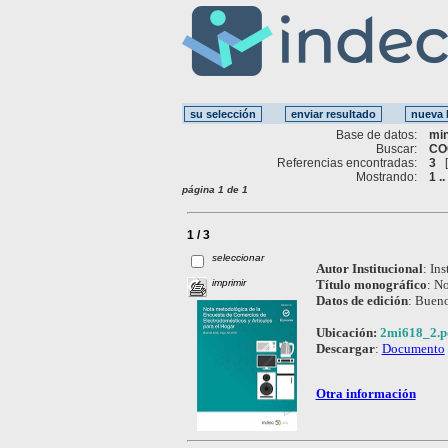
Base de datos:
mi
Buscar:
CO
Referencias encontradas:
3
Mostrando:
1 ..
página 1 de 1
1 / 3
seleccionar
Autor Institucional
:
Ins
imprimir
Título monográfico
:
No
Datos de edición
:
Bueno
Ubicación:
2mi618_2.p
Descargar
:
Documento
Otra información