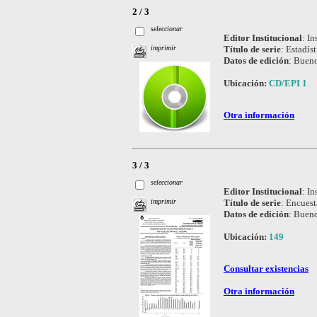
2 / 3
seleccionar
Editor Institucional
:
In
Título de serie
:
Estadíst
imprimir
Datos de edición
:
Bueno
Ubicación:
CD/EPI 1
Otra información
3 / 3
seleccionar
Editor Institucional
:
In
Título de serie
:
Encuest
imprimir
Datos de edición
:
Bueno
Ubicación:
149
Consultar existencias
Otra información