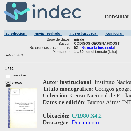
Consultar ot
Base de datos:
minde
Buscar:
CODIGOS GEOGRAFICOS []
Referencias encontradas:
52
[
Refinar la búsqueda
]
Mostrando:
1 .. 20
en el formato [
iaha
]
página 1 de 3
1 / 52
seleccionar
Autor Institucional
:
Instituto Nacio
imprimir
Título monográfico
:
Códigos geográ
Colección
:
Censo Nacional de Pobla
Datos de edición
:
Buenos Aires: IN
Ubicación:
C/1980 X4.2
Descargar
:
Documento