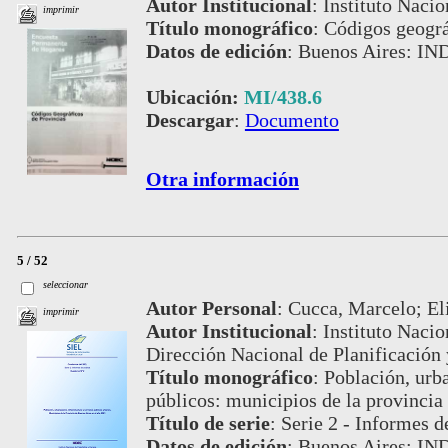
Autor Institucional
:
Instituto Nacio
imprimir
Título monográfico
:
Códigos geográ
Datos de edición
:
Buenos Aires: IND
Ubicación:
MI/438.6
Descargar
:
Documento
Otra información
5 / 52
seleccionar
Autor Personal
:
Cucca, Marcelo; Eli
imprimir
Autor Institucional
:
Instituto Nacio
Dirección Nacional de Planificación 
Título monográfico
:
Población, urba
públicos: municipios de la provincia
Título de serie
:
Serie 2 - Informes d
Datos de edición
:
Buenos Aires: IND