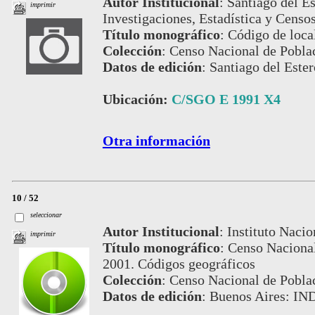
Autor Institucional
:
Santiago del Es
imprimir
Investigaciones, Estadística y Censos
Título monográfico
:
Código de local
Colección
:
Censo Nacional de Pobla
Datos de edición
:
Santiago del Este
Ubicación:
C/SGO E 1991 X4
Otra información
10 / 52
seleccionar
Autor Institucional
:
Instituto Nacio
imprimir
Título monográfico
:
Censo Nacional
2001. Códigos geográficos
Colección
:
Censo Nacional de Pobla
Datos de edición
:
Buenos Aires: IN