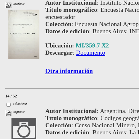
Autor Institucional
:
Instituto Nacio
imprimir
Título monográfico
:
Encuesta Nacio
encuestador
Colección
:
Encuesta Nacional Agrop
Datos de edición
:
Buenos Aires: IN
Ubicación:
MI/359.7 X2
Descargar
:
Documento
Otra información
14 / 52
seleccionar
Autor Institucional
:
Argentina. Dire
imprimir
Título monográfico
:
Códigos geográ
Colección
:
Censo Nacional Minero, I
Datos de edición
:
Buenos Aires: La 