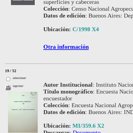
superficies y cabeceras
Colección
:
Censo Nacional Agropecu
Datos de edición
:
Buenos Aires: Dep
Ubicación:
C/1998 X4
Otra información
19 / 52
seleccionar
Autor Institucional
:
Instituto Nacio
imprimir
Título monográfico
:
Encuesta Nacio
encuestador
Colección
:
Encuesta Nacional Agrop
Datos de edición
:
Buenos Aires: IN
Ubicación:
MI/359.6 X2
Descargar
:
Documento