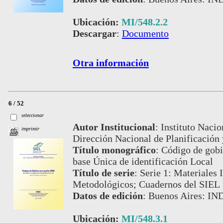
Ubicación:
MI/548.2.2
Descargar
:
Documento
Otra información
6 / 52
seleccionar
Autor Institucional
:
Instituto Nacio
imprimir
Dirección Nacional de Planificación 
Título monográfico
:
Código de gobi
base Única de identificación Local
Título de serie
:
Serie 1: Materiales 
Metodológicos; Cuadernos del SIEL
Datos de edición
:
Buenos Aires: IND
Ubicación:
MI/548.3.1