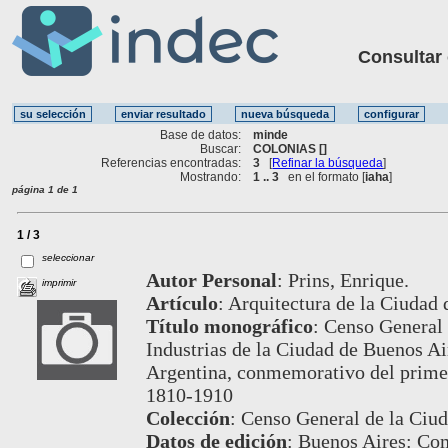
Consultar ot
Base de datos:
minde
Buscar:
COLONIAS []
Referencias encontradas:
3
[
Refinar la búsqueda
]
Mostrando:
1 .. 3
en el formato [
iaha
]
página 1 de 1
1 / 3
seleccionar
Autor Personal
:
Prins, Enrique.
imprimir
Artículo
:
Arquitectura de la Ciudad 
Título monográfico
:
Censo General 
Industrias de la Ciudad de Buenos Air
Argentina, conmemorativo del prime
1810-1910
Colección
:
Censo General de la Ciud
Datos de edición
:
Buenos Aires: Com