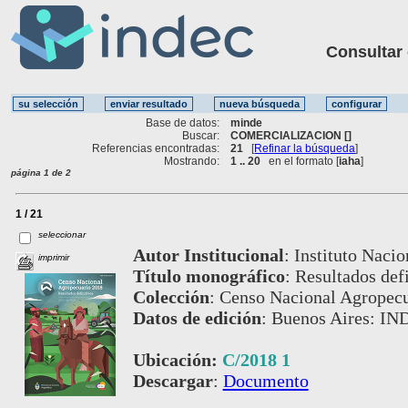
Consultar ot
Base de datos:
minde
Buscar:
COMERCIALIZACION []
Referencias encontradas:
21
[
Refinar la búsqueda
]
Mostrando:
1 .. 20
en el formato [
iaha
]
página 1 de 2
1 / 21
seleccionar
Autor Institucional
:
Instituto Nacio
imprimir
Título monográfico
:
Resultados defi
Colección
:
Censo Nacional Agropecu
Datos de edición
:
Buenos Aires: IND
Ubicación:
C/2018 1
Descargar
:
Documento