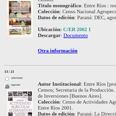
Título monográfico
:
Entre Ríos : re
Colección
:
Censo Nacional Agropecu
Datos de edición
:
Paraná: DEC, agos
Ubicación:
C/ER 2002 1
Descargar
:
Documento
Otra información
13 / 21
seleccionar
Autor Institucional
:
Entre Ríos [pro
imprimir
Censos; Secretaria de la Producción.
de Inversiones [Buenos Aires].
Colección
:
Censo de Actividades Agrí
Entre Ríos 2001.
Datos de edición
:
Paraná: La Direcci