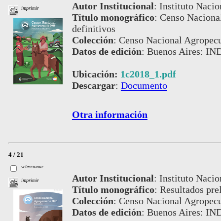
Autor Institucional
:
Instituto Nacio
imprimir
Título monográfico
:
Censo Nacional
definitivos
Colección
:
Censo Nacional Agropecu
Datos de edición
:
Buenos Aires: IND
Ubicación:
1c2018_1.pdf
Descargar
:
Documento
Otra información
4 / 21
seleccionar
Autor Institucional
:
Instituto Nacio
imprimir
Título monográfico
:
Resultados pre
Colección
:
Censo Nacional Agropecu
Datos de edición
:
Buenos Aires: IN