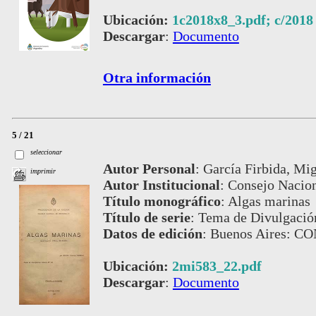
Ubicación:
1c2018x8_3.pdf; c/2018
Descargar
:
Documento
Otra información
5 / 21
seleccionar
Autor Personal
:
García Firbida, Mig
imprimir
Autor Institucional
:
Consejo Nacion
Título monográfico
:
Algas marinas
Título de serie
:
Tema de Divulgación
Datos de edición
:
Buenos Aires: C
Ubicación:
2mi583_22.pdf
Descargar
:
Documento