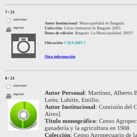
7 / 21
seleccionar
Autor Institucional
:
Municipalidad de Bragado.
Colección
:
Censo Industrial de Bragado 2003.
imprimir
Datos de edición
:
Bragado: La Municipalidad, 2003?
Ubicación:
C/BA 2003 1
Otra información
8 / 21
seleccionar
Autor Personal
:
Martínez, Alberto B
imprimir
León; Lahitte, Emilio.
Autor Institucional
:
Comisión del 
Aires].
Título monográfico
:
Censo Agropecu
ganadería y la agricultura en 1908
Colección
:
Censo Agropecuario de l