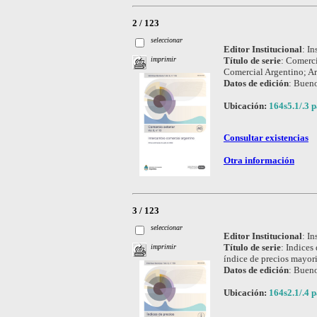
2 / 123
seleccionar
Editor Institucional
:
In
Título de serie
:
Comerci
imprimir
Comercial Argentino; Ar
Datos de edición
:
Bueno
Ubicación:
164s5.1/.3 p
Consultar existencias
Otra información
3 / 123
seleccionar
Editor Institucional
:
In
Título de serie
:
Indices 
imprimir
índice de precios mayori
Datos de edición
:
Bueno
Ubicación:
164s2.1/.4 p