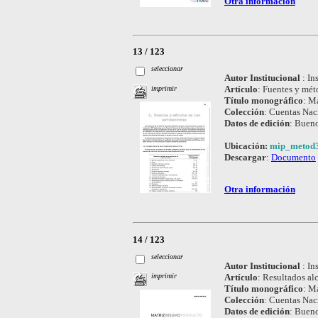
Otra información
13 / 123
seleccionar
Autor Institucional
:
In
Artículo
:
Fuentes y méto
imprimir
Título monográfico
:
Ma
Colección
:
Cuentas Nac
Datos de edición
:
Bueno
Ubicación:
mip_metod3
Descargar
:
Documento
Otra información
14 / 123
seleccionar
Autor Institucional
:
In
Artículo
:
Resultados al
imprimir
Título monográfico
:
Ma
Colección
:
Cuentas Nac
Datos de edición
:
Bueno