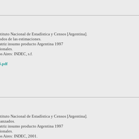
stituto Nacional de Estadística y Censos [Argentina].
dos de las estimaciones.
triz insumo producto Argentina 1997
ionales.
s Aires: INDEC, s.f.
.pdf
stituto Nacional de Estadística y Censos [Argentina].
canzados.
triz insumo producto Argentina 1997
ionales.
s Aires: INDEC, 2001.