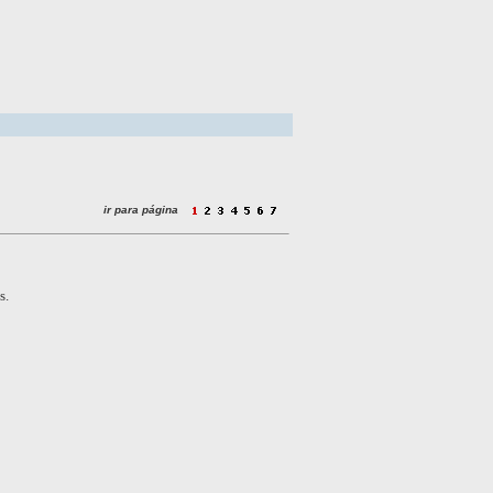
ir para página
s.