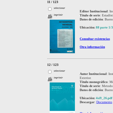
11 / 123
seleccionar
Editor Institucional
:
In
Título de serie
:
Estadís
imprimir
Datos de edición
:
Bueno
Ubicación:
88 parte 1/3
Consultar existencias
Otra información
12 / 123
seleccionar
Autor Institucional
:
Ins
Exterior.
imprimir
Título monográfico
:
Me
Título de serie
:
Metodol
Datos de edición
:
Bueno
Ubicación:
4si9_26.pdf
Descargar
:
Documento