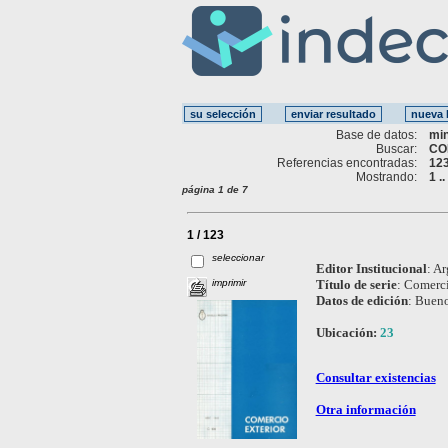
Base de datos:
mi
Buscar:
CO
Referencias encontradas:
12
Mostrando:
1 .
página 1 de 7
1 / 123
seleccionar
Editor Institucional
:
Ar
imprimir
Título de serie
:
Comerci
Datos de edición
:
Bueno
Ubicación:
23
Consultar existencias
Otra información