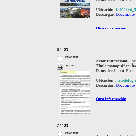
Ubicación:
1c2001x6_5
Descargar
:
Documento
Otra información
6 / 123
seleccionar
Autor Institucional
:
Ins
Título monográfico
:
Ín
imprimir
Datos de edición
:
Bueno
Ubicación:
metodologia
Descargar
:
Documento
Otra información
7 / 123
seleccionar