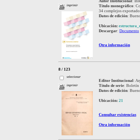
Autor Institucional
:
Ins
Título monográfico
:
Co
imprimir
34 complejos exportado
Datos de edición
:
Bueno
Ubicación:
estructura_
Descargar
:
Documento
Otra información
8 / 123
seleccionar
Editor Institucional
:
Ar
Título de serie
:
Boletín 
imprimir
Datos de edición
:
Bueno
Ubicación:
21
Consultar existencias
Otra información