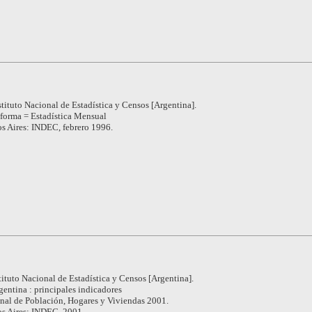
stituto Nacional de Estadística y Censos [Argentina].
nforma = Estadística Mensual
s Aires: INDEC, febrero 1996.
tituto Nacional de Estadística y Censos [Argentina].
gentina : principales indicadores
nal de Población, Hogares y Viviendas 2001.
s Aires: INDEC, 2001.