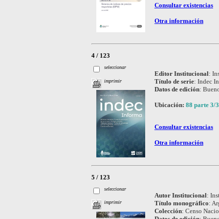
Consultar existencias
Otra información
4 / 123
seleccionar
Editor Institucional
:
In
Título de serie
:
Indec I
imprimir
Datos de edición
:
Bueno
Ubicación:
88 parte 3/3
Consultar existencias
Otra información
5 / 123
seleccionar
Autor Institucional
:
Ins
Título monográfico
:
Ar
imprimir
Colección
:
Censo Nacio
Datos de edición
:
Bueno