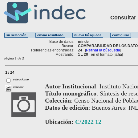
Consultar ot
Base de datos:
minde
Buscar:
COMPARABILIDAD DE LOS DATOS
Referencias encontradas:
24
[
Refinar la búsqueda
]
Mostrando:
1 .. 20
en el formato [
iaha
]
página 1 de 2
1 / 24
seleccionar
Autor Institucional
:
Instituto Nacio
imprimir
Título monográfico
:
Síntesis de res
Colección
:
Censo Nacional de Poblac
Datos de edición
:
Buenos Aires: IN
Ubicación:
C/2022 12