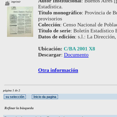
Autor Institucional
:
Buenos Aires [p
imprimir
Estadística.
Título monográfico
:
Provincia de Bu
provisorios
Colección
:
Censo Nacional de Pobla
Título de serie
:
Boletín Estadístico
Datos de edición
:
s.l.: La Dirección
Ubicación:
C/BA 2001 X8
Descargar
:
Documento
Otra información
página 1 de 2
Refinar la búsqueda