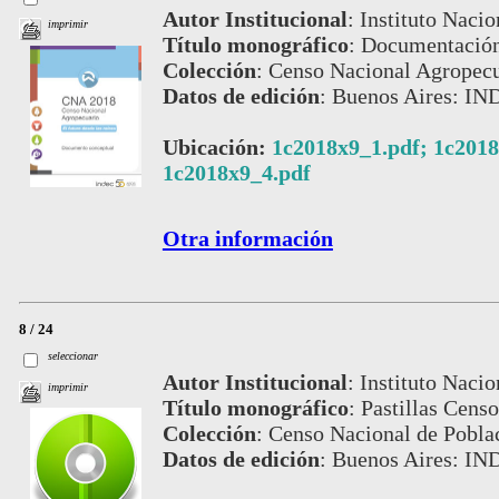
Autor Institucional
:
Instituto Nacio
imprimir
Título monográfico
:
Documentación 
Colección
:
Censo Nacional Agropecu
Datos de edición
:
Buenos Aires: IN
Ubicación:
1c2018x9_1.pdf; 1c2018
1c2018x9_4.pdf
Otra información
8 / 24
seleccionar
Autor Institucional
:
Instituto Nacio
imprimir
Título monográfico
:
Pastillas Cens
Colección
:
Censo Nacional de Pobla
Datos de edición
:
Buenos Aires: IN