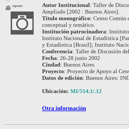
Autor Institucional
:
Taller de Disc
imprimir
Ampliado [2002 : Buenos Aires].
Título monográfico
:
Censo Común de
conceptual y temático.
Institución patrocinadora
:
Institut
Instituto Nacional de Estadística [Pa
y Estadística [Brasil]; Instituto Nac
Conferencia
:
Taller de Discusión d
Fecha
:
26-28 junio 2002
Ciudad
:
Buenos Aires
Proyecto
:
Proyecto de Apoyo al Ce
Datos de edición
:
Buenos Aires: IN
Ubicación:
MI/514.1/.12
Otra información