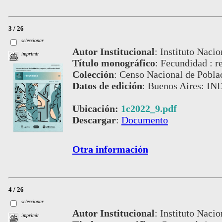
3 / 26
seleccionar
Autor Institucional
:
Instituto Nacio
imprimir
Título monográfico
:
Fecundidad : re
Colección
:
Censo Nacional de Pobla
Datos de edición
:
Buenos Aires: IN
Ubicación:
1c2022_9.pdf
Descargar
:
Documento
Otra información
4 / 26
seleccionar
Autor Institucional
:
Instituto Nacio
imprimir