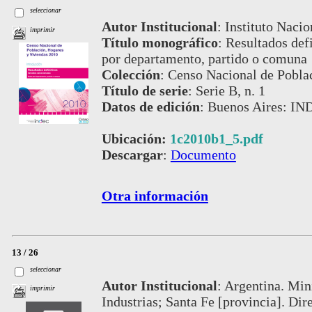
seleccionar
Autor Institucional
:
Instituto Nacio
imprimir
Título monográfico
:
Resultados defi
por departamento, partido o comuna
Colección
:
Censo Nacional de Pobla
Título de serie
:
Serie B, n. 1
Datos de edición
:
Buenos Aires: IN
Ubicación:
1c2010b1_5.pdf
Descargar
:
Documento
Otra información
13 / 26
seleccionar
Autor Institucional
:
Argentina. Min
imprimir
Industrias; Santa Fe [provincia]. Dir