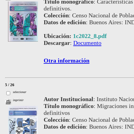
Título monográfico
:
Característica
definitivos.
Colección
:
Censo Nacional de Pobla
Datos de edición
:
Buenos Aires: IND
Ubicación:
1c2022_8.pdf
Descargar
:
Documento
Otra información
5 / 26
seleccionar
Autor Institucional
:
Instituto Nacio
imprimir
Título monográfico
:
Migraciones in
definitivos
Colección
:
Censo Nacional de Pobla
Datos de edición
:
Buenos Aires: IN