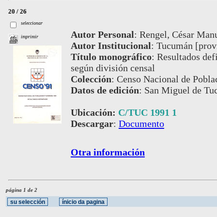
20 / 26
seleccionar
Autor Personal
:
Rengel, César Manu
imprimir
Autor Institucional
:
Tucumán [provi
Título monográfico
:
Resultados defi
según división censal
Colección
:
Censo Nacional de Pobla
Datos de edición
:
San Miguel de Tuc
Ubicación:
C/TUC 1991 1
Descargar
:
Documento
Otra información
página 1 de 2