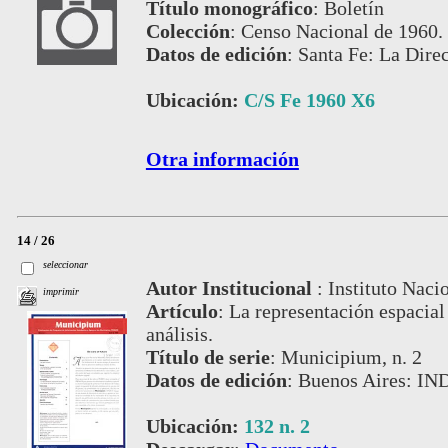
Título monográfico
:
Boletín
Colección
:
Censo Nacional de 1960.
Datos de edición
:
Santa Fe: La Direc
Ubicación:
C/S Fe 1960 X6
Otra información
14 / 26
seleccionar
Autor Institucional
:
Instituto Naci
imprimir
Artículo
:
La representación espacial
análisis.
Título de serie
:
Municipium, n. 2
Datos de edición
:
Buenos Aires: IND
Ubicación:
132 n. 2