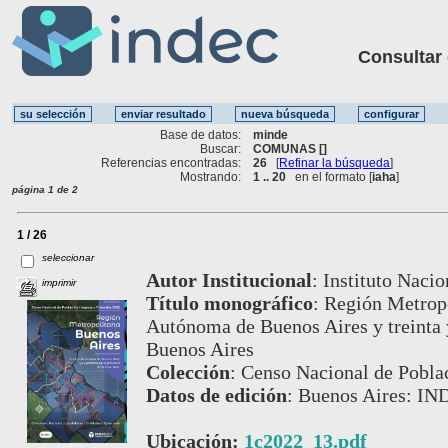
Consultar ot
Base de datos:
minde
Buscar:
COMUNAS []
Referencias encontradas:
26
[
Refinar la búsqueda
]
Mostrando:
1 .. 20
en el formato [
iaha
]
página 1 de 2
1 / 26
seleccionar
Autor Institucional
:
Instituto Nacio
imprimir
Título monográfico
:
Región Metropo
Autónoma de Buenos Aires y treinta y
Buenos Aires
Colección
:
Censo Nacional de Poblac
Datos de edición
:
Buenos Aires: IN
Ubicación:
1c2022_13.pdf