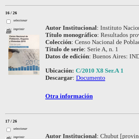
16 / 26
seleccionar
Autor Institucional
:
Instituto Nacio
imprimir
Título monográfico
:
Resultados prov
Colección
:
Censo Nacional de Pobla
Título de serie
:
Serie A, n. 1
Datos de edición
:
Buenos Aires: IN
Ubicación:
C/2010 X8 Ser.A 1
Descargar
:
Documento
Otra información
17 / 26
seleccionar
Autor Institucional
:
Chubut [provinc
imprimir