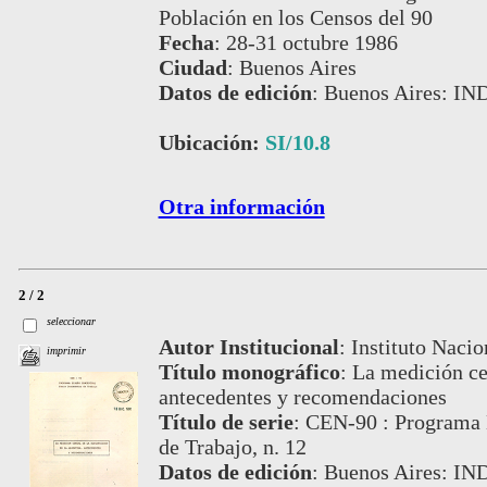
Población en los Censos del 90
Fecha
:
28-31 octubre 1986
Ciudad
:
Buenos Aires
Datos de edición
:
Buenos Aires: IN
Ubicación:
SI/10.8
Otra información
2 / 2
seleccionar
Autor Institucional
:
Instituto Nacio
imprimir
Título monográfico
:
La medición cen
antecedentes y recomendaciones
Título de serie
:
CEN-90 : Programa 
de Trabajo, n. 12
Datos de edición
:
Buenos Aires: IN