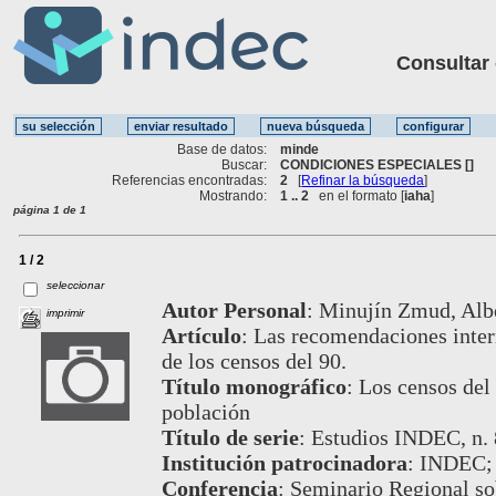
Consultar ot
Base de datos:
minde
Buscar:
CONDICIONES ESPECIALES []
Referencias encontradas:
2
[
Refinar la búsqueda
]
Mostrando:
1 .. 2
en el formato [
iaha
]
página 1 de 1
1 / 2
seleccionar
Autor Personal
:
Minujín Zmud, Albe
imprimir
Artículo
:
Las recomendaciones intern
de los censos del 90.
Título monográfico
:
Los censos del 
población
Título de serie
:
Estudios INDEC, n. 
Institución patrocinadora
:
INDEC;
Conferencia
:
Seminario Regional so