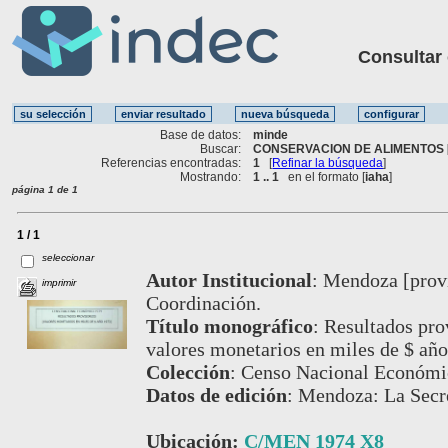
Consultar ot
Base de datos:
minde
Buscar:
CONSERVACION DE ALIMENTOS 
Referencias encontradas:
1
[
Refinar la búsqueda
]
Mostrando:
1 .. 1
en el formato [
iaha
]
página 1 de 1
1 / 1
seleccionar
Autor Institucional
:
Mendoza [provi
imprimir
Coordinación.
Título monográfico
:
Resultados pro
valores monetarios en miles de $ añ
Colección
:
Censo Nacional Económi
Datos de edición
:
Mendoza: La Secre
Ubicación:
C/MEN 1974 X8