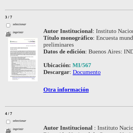
3 / 7
seleccionar
Autor Institucional
:
Instituto Nacio
imprimir
Título monográfico
:
Encuesta mundi
preliminares
Datos de edición
:
Buenos Aires: IN
Ubicación:
MI/567
Descargar
:
Documento
Otra información
4 / 7
seleccionar
Autor Institucional
:
Instituto Naci
imprimir