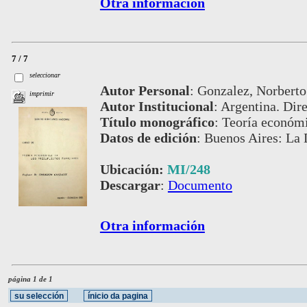
Otra información
7 / 7
seleccionar
Autor Personal
:
Gonzalez, Norberto
imprimir
Autor Institucional
:
Argentina. Dire
Título monográfico
:
Teoría económi
Datos de edición
:
Buenos Aires: La 
Ubicación:
MI/248
Descargar
:
Documento
Otra información
página 1 de 1