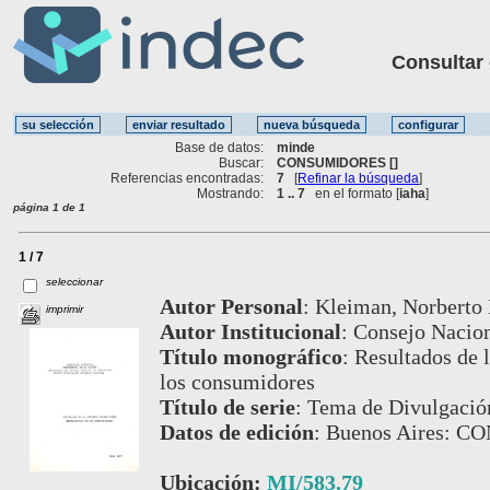
Consultar ot
Base de datos:
minde
Buscar:
CONSUMIDORES []
Referencias encontradas:
7
[
Refinar la búsqueda
]
Mostrando:
1 .. 7
en el formato [
iaha
]
página 1 de 1
1 / 7
seleccionar
Autor Personal
:
Kleiman, Norberto 
imprimir
Autor Institucional
:
Consejo Nacion
Título monográfico
:
Resultados de l
los consumidores
Título de serie
:
Tema de Divulgación
Datos de edición
:
Buenos Aires: C
Ubicación:
MI/583.79