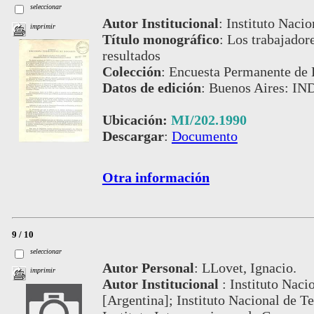
seleccionar
Autor Institucional
:
Instituto Nacio
imprimir
Título monográfico
:
Los trabajador
resultados
Colección
:
Encuesta Permanente de 
Datos de edición
:
Buenos Aires: IN
Ubicación:
MI/202.1990
Descargar
:
Documento
Otra información
9 / 10
seleccionar
Autor Personal
:
LLovet, Ignacio.
imprimir
Autor Institucional
:
Instituto Naci
[Argentina]; Instituto Nacional de T