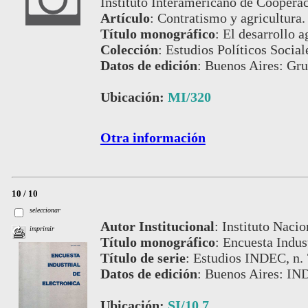
Instituto Interamericano de Cooperac
Artículo
:
Contratismo y agricultura.
Título monográfico
:
El desarrollo 
Colección
:
Estudios Políticos Social
Datos de edición
:
Buenos Aires: Gru
Ubicación:
MI/320
Otra información
10 / 10
seleccionar
Autor Institucional
:
Instituto Nacio
imprimir
Título monográfico
:
Encuesta Indust
Título de serie
:
Estudios INDEC, n. 
Datos de edición
:
Buenos Aires: IN
Ubicación:
SI/10.7