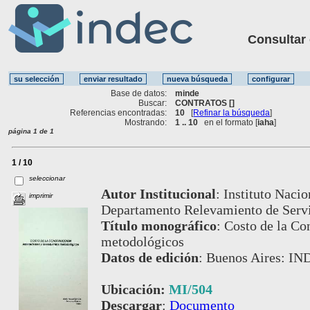
Consultar ot
Base de datos:
minde
Buscar:
CONTRATOS []
Referencias encontradas:
10
[
Refinar la búsqueda
]
Mostrando:
1 .. 10
en el formato [
iaha
]
página 1 de 1
1 / 10
seleccionar
Autor Institucional
:
Instituto Nacio
imprimir
Departamento Relevamiento de Servic
Título monográfico
:
Costo de la Co
metodológicos
Datos de edición
:
Buenos Aires: IN
Ubicación:
MI/504
Descargar
:
Documento