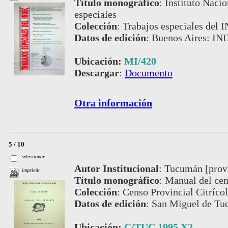
Título monográfico
:
Instituto Nacio
especiales
Colección
:
Trabajos especiales del 
Datos de edición
:
Buenos Aires: IN
Ubicación:
MI/420
Descargar
:
Documento
Otra información
5 / 10
seleccionar
Autor Institucional
:
Tucumán [provi
imprimir
Título monográfico
:
Manual del cen
Colección
:
Censo Provincial Citríco
Datos de edición
:
San Miguel de Tuc
Ubicación:
C/TUC 1995 X2