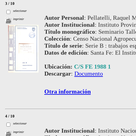
3 / 10
seleccionar
Autor Personal
:
Pellatelli, Raquel 
imprimir
Autor Institucional
:
Instituto Provi
Título monográfico
:
Seminario Tall
Colección
:
Censo Nacional Agropecu
Título de serie
:
Serie B : trabajos es
Datos de edición
:
Santa Fe: El Insti
Ubicación:
C/S FE 1988 1
Descargar
:
Documento
Otra información
4 / 10
seleccionar
Autor Institucional
:
Instituto Nacio
imprimir