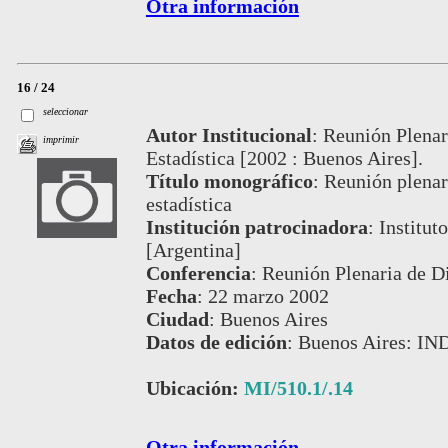
Otra información
16 / 24
seleccionar
Autor Institucional
:
Reunión Plenar
imprimir
Estadística [2002 : Buenos Aires].
Título monográfico
:
Reunión plenari
estadística
Institución patrocinadora
:
Institut
[Argentina]
Conferencia
:
Reunión Plenaria de Di
Fecha
:
22 marzo 2002
Ciudad
:
Buenos Aires
Datos de edición
:
Buenos Aires: IN
Ubicación:
MI/510.1/.14
Otra información