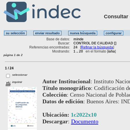
Consultar ot
Base de datos:
minde
Buscar:
CONTROL DE CALIDAD []
Referencias encontradas:
24
[
Refinar la búsqueda
]
Mostrando:
1 .. 20
en el formato [
iaha
]
página 1 de 2
1 / 24
seleccionar
Autor Institucional
:
Instituto Nacio
imprimir
Título monográfico
:
Codificación d
Colección
:
Censo Nacional de Poblac
Datos de edición
:
Buenos Aires: IND
Ubicación:
1c2022x10
Descargar
:
Documento