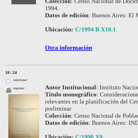
Colección
:
Censo Nacional de Docen
1994.
Datos de edición
:
Buenos Aires: El 
Ubicación:
C/1994 B X10.1
Otra información
10 / 24
seleccionar
Autor Institucional
:
Instituto Nacio
imprimir
Título monográfico
:
Consideracione
relevantes en la planificación del Ce
preliminar
Colección
:
Censo Nacional de Pobla
Datos de edición
:
Buenos Aires: IN
Ubicación:
C/1990 X9