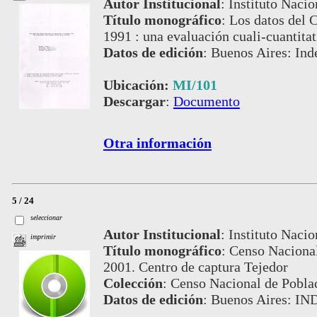
Autor Institucional
:
Instituto Nacio
Título monográfico
:
Los datos del 
1991 : una evaluación cuali-cuantitat
Datos de edición
:
Buenos Aires: Ind
Ubicación:
MI/101
Descargar
:
Documento
Otra información
5 / 24
seleccionar
Autor Institucional
:
Instituto Nacio
imprimir
Título monográfico
:
Censo Nacional
2001. Centro de captura Tejedor
Colección
:
Censo Nacional de Pobla
Datos de edición
:
Buenos Aires: IN