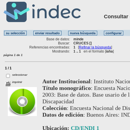
Consultar ot
Base de datos:
minde
Buscar:
CRUCES []
Referencias encontradas:
1
[
Refinar la búsqueda
]
Mostrando:
1 .. 1
en el formato [
iaha
]
página 1 de 1
1 / 1
seleccionar
Autor Institucional
:
Instituto Nacio
imprimir
Título monográfico
:
Encuesta Nacio
2003: Base de datos. Base usario de 
Discapacidad
Colección
:
Encuesta Nacional de Di
Datos de edición
:
Buenos Aires: IN
Ubicación:
CD/ENDI 1