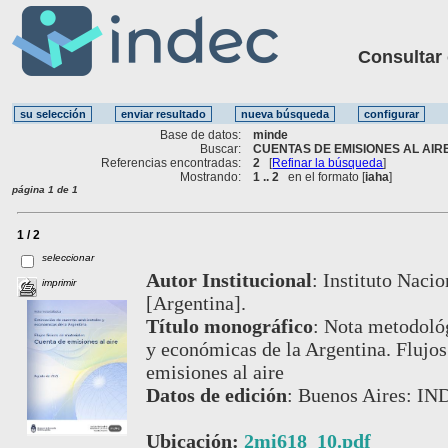
Consultar ot
Base de datos:
minde
Buscar:
CUENTAS DE EMISIONES AL AIRE
Referencias encontradas:
2
[
Refinar la búsqueda
]
Mostrando:
1 .. 2
en el formato [
iaha
]
página 1 de 1
1 / 2
seleccionar
Autor Institucional
:
Instituto Nacio
imprimir
[Argentina].
Título monográfico
:
Nota metodológ
y económicas de la Argentina. Flujos
emisiones al aire
Datos de edición
:
Buenos Aires: IN
Ubicación:
2mi618_10.pdf