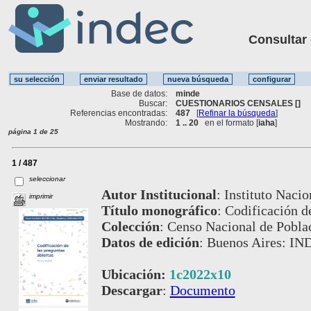
Consultar ot
Base de datos:
minde
Buscar:
CUESTIONARIOS CENSALES []
Referencias encontradas:
487
[
Refinar la búsqueda
]
Mostrando:
1 .. 20
en el formato [
iaha
]
página 1 de 25
1 / 487
seleccionar
Autor Institucional
:
Instituto Nacio
imprimir
Título monográfico
:
Codificación d
Colección
:
Censo Nacional de Poblac
Datos de edición
:
Buenos Aires: IND
Ubicación:
1c2022x10
Descargar
:
Documento