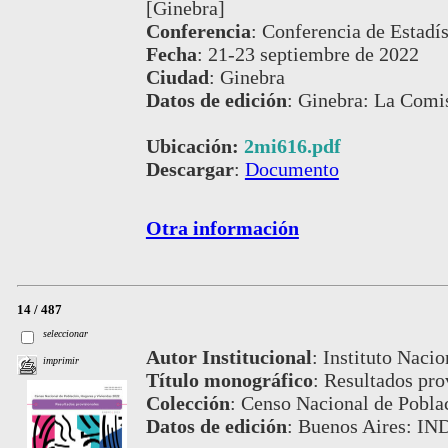
[Ginebra]
Conferencia
:
Conferencia de Estadís
Fecha
:
21-23 septiembre de 2022
Ciudad
:
Ginebra
Datos de edición
:
Ginebra: La Comis
Ubicación:
2mi616.pdf
Descargar
:
Documento
Otra información
14 / 487
seleccionar
Autor Institucional
:
Instituto Nacio
imprimir
Título monográfico
:
Resultados pro
Colección
:
Censo Nacional de Pobla
Datos de edición
:
Buenos Aires: IN