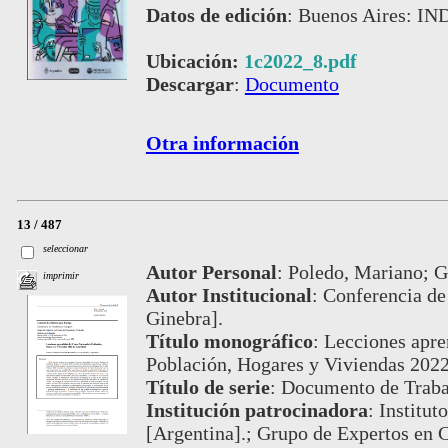
Datos de edición
:
Buenos Aires: IND
Ubicación:
1c2022_8.pdf
Descargar
:
Documento
Otra información
13 / 487
seleccionar
Autor Personal
:
Poledo, Mariano; G
imprimir
Autor Institucional
:
Conferencia de 
Ginebra].
Título monográfico
:
Lecciones apre
Población, Hogares y Viviendas 2022
Título de serie
:
Documento de Trabaj
Institución patrocinadora
:
Institut
[Argentina].; Grupo de Expertos en 