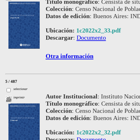
Título monográfico
:
Censista de sit
Colección
:
Censo Nacional de Pobla
Datos de edición
:
Buenos Aires: IND
Ubicación:
1c2022x2_33.pdf
Descargar
:
Documento
Otra información
5 / 487
seleccionar
Autor Institucional
:
Instituto Nacio
imprimir
Título monográfico
:
Censista de situ
Colección
:
Censo Nacional de Pobla
Datos de edición
:
Buenos Aires: IND
Ubicación:
1c2022x2_32.pdf
Descargar
:
Documento