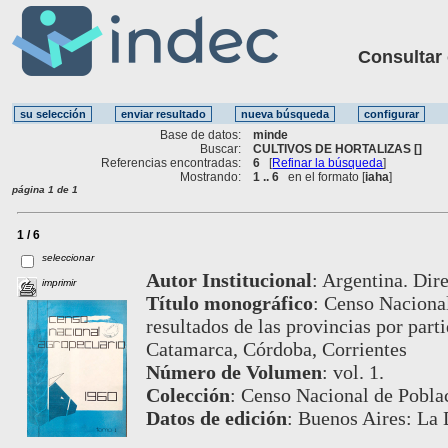
Consultar ot
Base de datos:
minde
Buscar:
CULTIVOS DE HORTALIZAS []
Referencias encontradas:
6
[
Refinar la búsqueda
]
Mostrando:
1 .. 6
en el formato [
iaha
]
página 1 de 1
1 / 6
seleccionar
Autor Institucional
:
Argentina. Dire
imprimir
Título monográfico
:
Censo Nacional
resultados de las provincias por part
Catamarca, Córdoba, Corrientes
Número de Volumen
:
vol. 1.
Colección
:
Censo Nacional de Poblac
Datos de edición
:
Buenos Aires: La 