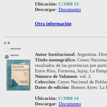
Ubicación:
C/1960 13
Descargar
:
Documento
Otra información
2 / 6
seleccionar
Autor Institucional
:
Argentina. Dire
imprimir
Título monográfico
:
Censo Nacional
resultados de las provincias por par
Entre Ríos, Formosa, Jujuy, La Pamp
Número de Volumen
:
vol. 2.
Colección
:
Censo Nacional de Poblac
Datos de edición
:
Buenos Aires: La 
Ubicación:
C/1960 14
Descargar
:
Documento