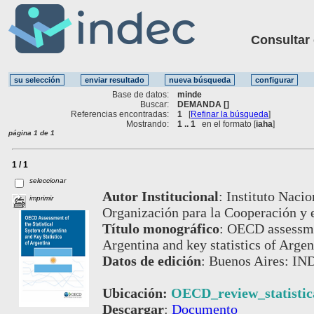
Consultar ot
Base de datos:
minde
Buscar:
DEMANDA []
Referencias encontradas:
1
[
Refinar la búsqueda
]
Mostrando:
1 .. 1
en el formato [
iaha
]
página 1 de 1
1 / 1
seleccionar
Autor Institucional
:
Instituto Nacio
imprimir
Organización para la Cooperación y 
Título monográfico
:
OECD assessmen
Argentina and key statistics of Argen
Datos de edición
:
Buenos Aires: IN
Ubicación:
OECD_review_statistic
Descargar
:
Documento