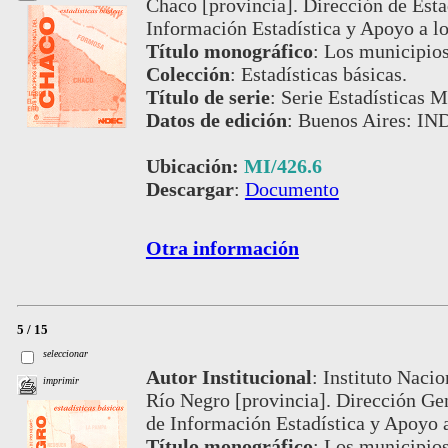
Chaco [provincia]. Dirección de Est
Información Estadística y Apoyo a 
Título monográfico
:
Los municipios
Colección
:
Estadísticas básicas.
Título de serie
:
Serie Estadísticas M
Datos de edición
:
Buenos Aires: IND
Ubicación:
MI/426.6
Descargar
:
Documento
Otra información
5 / 15
seleccionar
Autor Institucional
:
Instituto Nacio
imprimir
Río Negro [provincia]. Dirección Ge
de Información Estadística y Apoyo
Título monográfico
:
Los municipios