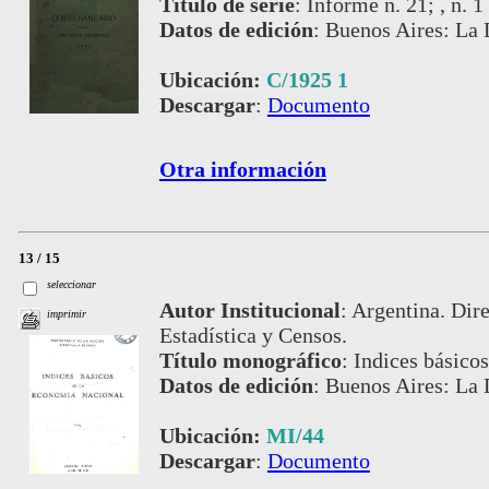
Título de serie
:
Informe n. 21; , n. 
Datos de edición
:
Buenos Aires: La 
Ubicación:
C/1925 1
Descargar
:
Documento
Otra información
13 / 15
seleccionar
Autor Institucional
:
Argentina. Dire
imprimir
Estadística y Censos.
Título monográfico
:
Indices básico
Datos de edición
:
Buenos Aires: La 
Ubicación:
MI/44
Descargar
:
Documento