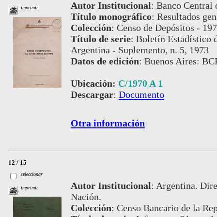
Autor Institucional
:
Banco Central 
imprimir
Título monográfico
:
Resultados gen
Colección
:
Censo de Depósitos - 197
Título de serie
:
Boletín Estadístico 
Argentina - Suplemento, n. 5, 1973
Datos de edición
:
Buenos Aires: BC
Ubicación:
C/1970 A 1
Descargar
:
Documento
Otra información
12 / 15
seleccionar
Autor Institucional
:
Argentina. Dire
imprimir
Nación.
Colección
:
Censo Bancario de la Rep