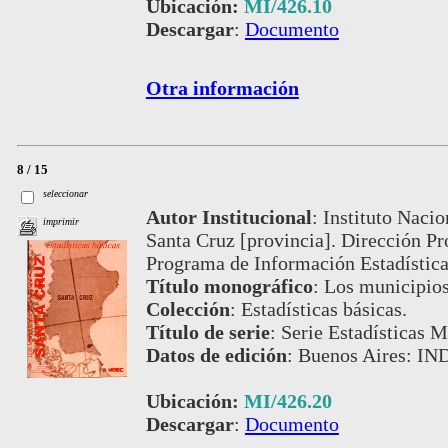
Ubicación:
MI/426.10
Descargar
:
Documento
Otra información
8 / 15
seleccionar
Autor Institucional
:
Instituto Nacio
imprimir
Santa Cruz [provincia]. Dirección Pr
Programa de Información Estadístic
Título monográfico
:
Los municipios
Colección
:
Estadísticas básicas.
Título de serie
:
Serie Estadísticas M
Datos de edición
:
Buenos Aires: IN
Ubicación:
MI/426.20
Descargar
:
Documento