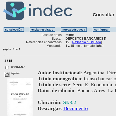
Consultar ot
Base de datos:
minde
Buscar:
DEPOSITOS BANCARIOS []
Referencias encontradas:
15
[
Refinar la búsqueda
]
Mostrando:
1 .. 15
en el formato [
iaha
]
página 1 de 1
1 / 15
seleccionar
Autor Institucional
:
Argentina. Dire
imprimir
Título monográfico
:
Censo bancario
Título de serie
:
Serie E: Economía, n
Datos de edición
:
Buenos Aires: La 
Ubicación:
SI/3.2
Descargar
:
Documento