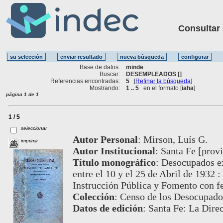
Consultar ot
Base de datos:
minde
Buscar:
DESEMPLEADOS []
Referencias encontradas:
5
[
Refinar la búsqueda
]
Mostrando:
1 .. 5
en el formato [
iaha
]
página 1 de 1
1 / 5
seleccionar
Autor Personal
:
Mirson, Luís G.
imprimir
Autor Institucional
:
Santa Fe [provi
Título monográfico
:
Desocupados ex
entre el 10 y el 25 de Abril de 1932 
Instrucción Pública y Fomento con f
Colección
:
Censo de los Desocupado
Datos de edición
:
Santa Fe: La Direc