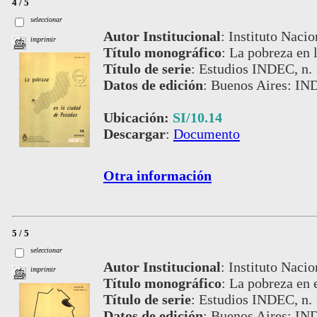
4 / 5
seleccionar
Autor Institucional
:
Instituto Nacio
imprimir
Título monográfico
:
La pobreza en 
Título de serie
:
Estudios INDEC, n.
Datos de edición
:
Buenos Aires: IN
Ubicación:
SI/10.14
Descargar
:
Documento
Otra información
5 / 5
seleccionar
Autor Institucional
:
Instituto Nacio
imprimir
Título monográfico
:
La pobreza en 
Título de serie
:
Estudios INDEC, n.
Datos de edición
:
Buenos Aires: IN