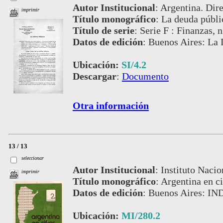
Autor Institucional
:
Argentina. Dire
imprimir
Título monográfico
:
La deuda públi
Título de serie
:
Serie F : Finanzas, n
Datos de edición
:
Buenos Aires: La 
Ubicación:
SI/4.2
Descargar
:
Documento
Otra información
13 / 13
seleccionar
Autor Institucional
:
Instituto Nacio
imprimir
Título monográfico
:
Argentina en c
Datos de edición
:
Buenos Aires: IN
Ubicación:
MI/280.2