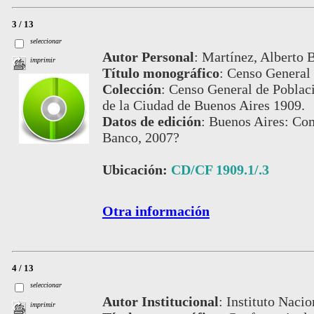
3 / 13
seleccionar
Autor Personal
:
Martínez, Alberto B.
imprimir
Título monográfico
:
Censo General 
Colección
:
Censo General de Poblaci
de la Ciudad de Buenos Aires 1909.
Datos de edición
:
Buenos Aires: Com
Banco, 2007?
Ubicación:
CD/CF 1909.1/.3
Otra información
4 / 13
seleccionar
Autor Institucional
:
Instituto Nacio
imprimir