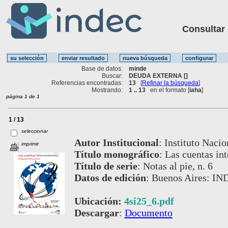
Consultar ot
Base de datos:
minde
Buscar:
DEUDA EXTERNA []
Referencias encontradas:
13
[
Refinar la búsqueda
]
Mostrando:
1 .. 13
en el formato [
iaha
]
página 1 de 1
1 / 13
seleccionar
Autor Institucional
:
Instituto Nacio
imprimir
Título monográfico
:
Las cuentas int
Título de serie
:
Notas al pie, n. 6
Datos de edición
:
Buenos Aires: IN
Ubicación:
4si25_6.pdf
Descargar
:
Documento