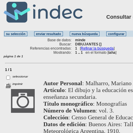
Consultar ot
Base de datos:
minde
Buscar:
DIBUJANTES []
Referencias encontradas:
1
[
Refinar la búsqueda
]
Mostrando:
1 .. 1
en el formato [
iaha
]
página 1 de 1
1 / 1
seleccionar
Autor Personal
:
Malharro, Mariano 
imprimir
Artículo
:
El dibujo y la educación es
enseñanza secundaria.
Título monográfico
:
Monografías
Número de Volumen
:
vol. 3.
Colección
:
Censo General de Educac
Datos de edición
:
Buenos Aires: Tall
Meteorológica Argentina, 1910.